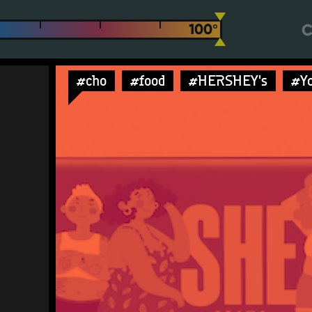
С
#cho
#food
#HERSHEY's
#Y