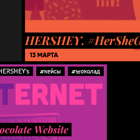
HERSHEY. #HerSheG
13 МАРТА
HERSHEY's
#кейсы
#шоколад
ocolate Website