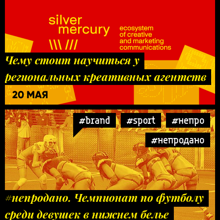
Чему стоит научиться у
региональных креативных агентств
20 МАЯ
#brand
#sport
#непро
#непродано
#непродано. Чемпионат по футболу
среди девушек в нижнем белье