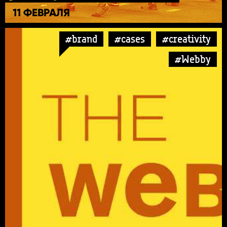
11 ФЕВРАЛЯ
#brand
#cases
#creativity
#Webby