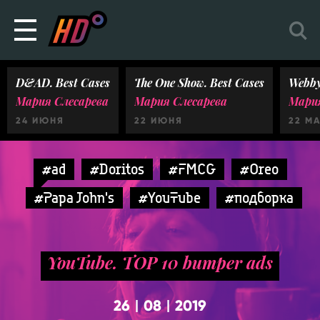
D&AD. Best Cases
The One Show. Best Cases
Webby
Мария Слесарева
Мария Слесарева
Мария
24 ИЮНЯ
22 ИЮНЯ
22 М
#ad
#Doritos
#FMCG
#Oreo
#Papa John's
#YouTube
#подборка
YouTube. TOP 10 bumper ads
26
08
2019
|
|