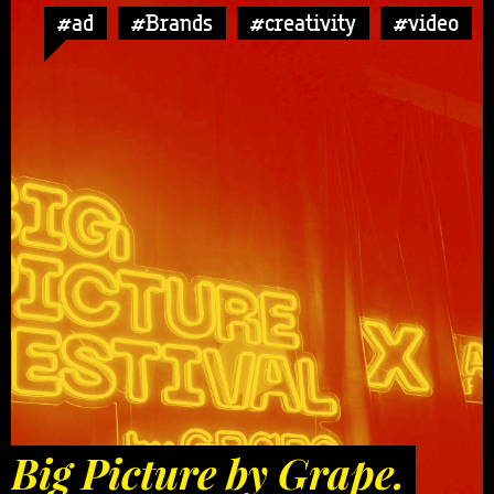
#ad
#Brands
#creativity
#video
Big Picture by Grape.