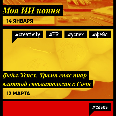
Моя ИИ копия
14 ЯНВАРЯ
#creativity
#PR
#успех
#фейл
Фейл/Успех. Трамп спас пиар
элитной стоматологии в Сочи
12 МАРТА
#cases