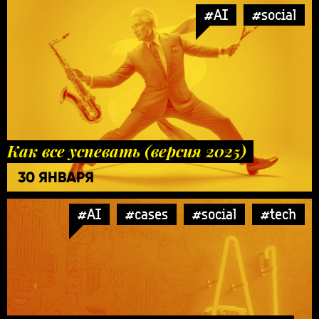
#AI
#social
Как все успевать (версия 2025)
30 ЯНВАРЯ
#AI
#cases
#social
#tech