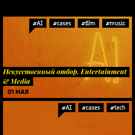
#AI
#cases
#film
#music
Искусственный отбор. Entertainment
& Media
01 МАЯ
#AI
#cases
#tech