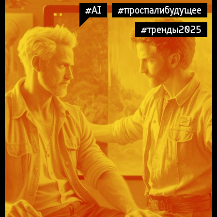
#AI
#проспалибудущее
#тренды2025