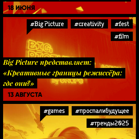
18 ИЮНЯ
#Big Picture
#creativity
#fest
#film
Big Picture представляет:
«Креативные границы режиссёра:
где они?»
13 АВГУСТА
#games
#проспалибудущее
#тренды2025