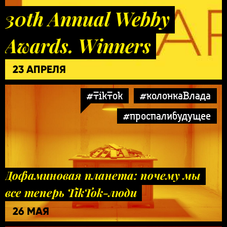
30th Annual Webby
Awards. Winners
23 АПРЕЛЯ
#TikTok
#колонкаВлада
#проспалибудущее
Дофаминовая планета: почему мы
все теперь TikTok-люди
26 МАЯ