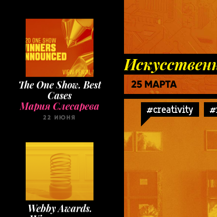
Искусственн
The One Show. Best
Cases
25 МАРТА
Мария Слесарева
22 ИЮНЯ
#creativity
#
Webby Awards.
Winners 2020
Мария Слесарева