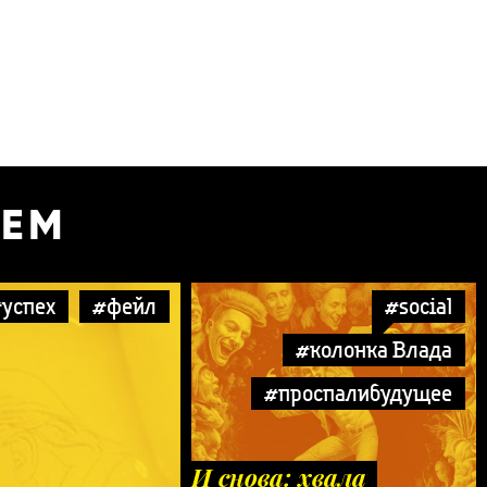
УЕМ
успех
#фейл
#social
#колонка Влада
#проспалибудущее
И снова: хвала