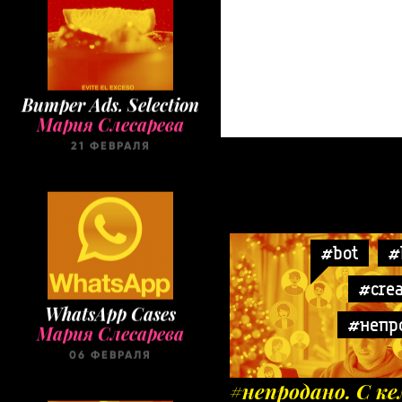
Bumper Ads. Selection
Мария Слесарева
21 ФЕВРАЛЯ
#bot
#
#crea
WhatsApp Cases
Мария Слесарева
#непр
06 ФЕВРАЛЯ
#непродано. С ке