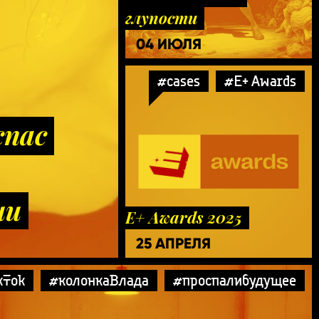
глупости
04 ИЮЛЯ
#cases
#E+ Awards
спас
чи
E+ Awards 2025
25 АПРЕЛЯ
kTok
#колонкаВлада
#проспалибудущее