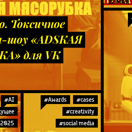
22 МАЯ
о. Токсичное
-шоу «ADSКАЯ
А» для VK
#AI
#Awards
#cases
дущее
#creativity
ы2025
#social media