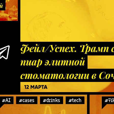
й
Фейл/Успех. Трамп 
пиар элитной
стоматологии в Со
12 МАРТА
#AI
#cases
#drinks
#tech
#Ti