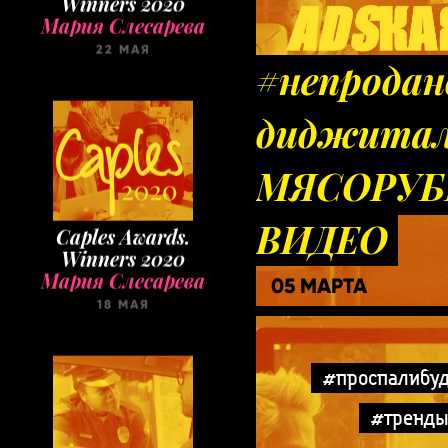
22 МАЯ
#непродан
диджитал
МЯСОРУБК
Caples Awards.
ВИДЕО
Winners 2020
Мария Слесарева
18 МАЯ
05 МАРТА
#проспалибу
#тренд