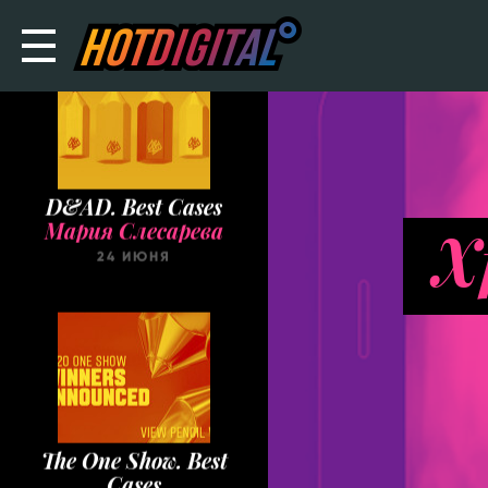
D&AD. Best Cases
Мария Слесарева
X
24 ИЮНЯ
The One Show. Best
Cases
Мария Слесарева