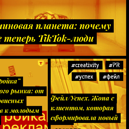
иновая планета: почему
е теперь TikTok-люди
#creativity
#PR
#успех
#фейл
ройка”
ого рынка: от
Фейл/Успех. Жопа с
рвисных
клиентом, которая
в к молодым
сформировала новый
рынок