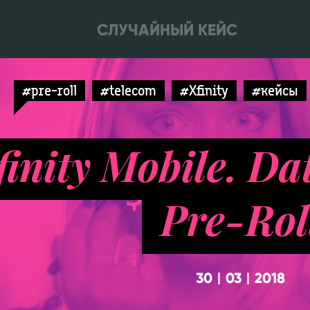
СЛУЧАЙНЫЙ КЕЙС
#pre-roll
#telecom
#Xfinity
#кейсы
finity Mobile. Da
Pre-Rol
30
03
2018
|
|