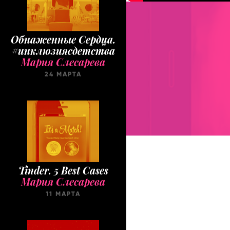
Обнаженные Cердца.
#инклюзиясдетства
Мария Слесарева
24 МАРТА
Tinder. 5 Best Cases
Мария Слесарева
11 МАРТА