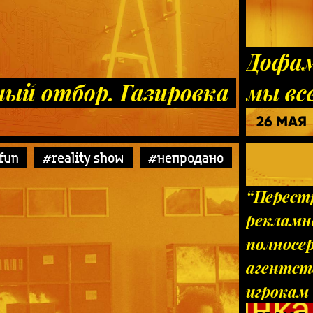
Дофам
ый отбор. Газировка
мы вс
26 МАЯ
fun
#reality show
#непродано
“Перест
рекламн
полносе
агентст
игрокам