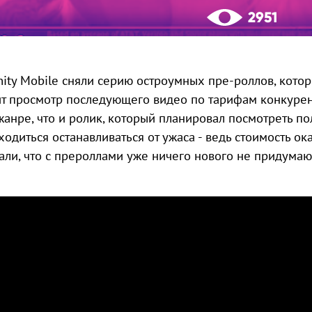
2951
inity Mobile сняли серию остроумных пре-роллов, кото
ит просмотр последующего видео по тарифам конкурен
жанре, что и ролик, который планировал посмотреть по
ходиться останавливаться от ужаса - ведь стоимость о
али, что с прероллами уже ничего нового не придумаю