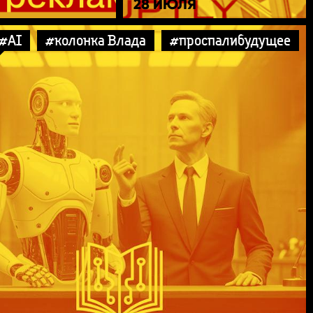
28 ИЮЛЯ
#AI
#колонка Влада
#проспалибудущее