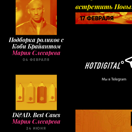
встретить Новы
Брют?
17 ФЕВРАЛЯ
Подборка роликов с
Коби Брайантом
Мария Слесарева
04 ФЕВРАЛЯ
D&AD. Best Cases
Мария Слесарева
24 ИЮНЯ