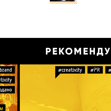
РЕКОМЕНД
brand
#creativity
#PR
#
tivity
одано
м