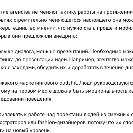
гие агенства не меняют тактику работы на протяжении
овиях стремительно меняющегося настоящего она может
керы едины во мнении, что нужно стать проще и моби
орые они предложили внедрить:
ольше диалога, меньше презентаций. Необходимо макс
финга до презентации идеи. Например, агентство может
ько с заходами, обсудить их и доработать в течение дн
икакого маркетингового bullshit. Люди руководствуютс
тому на первом месте должна быть эмоциональность к
ледовании поведения.
ривлекать к работе над проектами людей из смежных 
юстраторов или fashion-дизайнеров, потому что их с
ти на новый уровень.