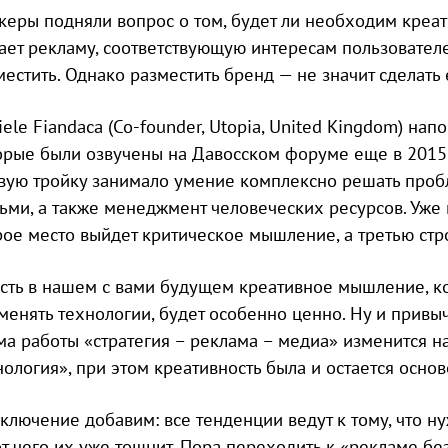
керы подняли вопрос о том, будет ли необходим креат
ает рекламу, соответствующую интересам пользователе
местить. Однако разместить бренд — не значит сделать
iele Fiandaca (Co-founder, Utopia, United Kingdom) на
орые были озвучены на Давосском форуме еще в 2015 го
вую тройку занимало умение комплексно решать проб
ьми, а также менеджмент человеческих ресурсов. Уже к
рое место выйдет критическое мышление, а третью стро
есть в нашем с вами будущем креативное мышление, 
менять технологии, будет особенно ценно. Ну и привы
ма работы «стратегия – реклама – медиа» изменится на
нология», при этом креативность была и остается осново
аключение добавим: все тенденции ведут к тому, что н
 от чего их уже тошнит. Пора переходить к «рекламе б