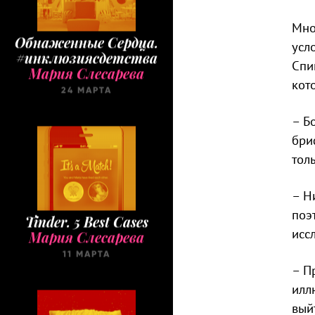
Мно
Обнаженные Cердца.
усл
#инклюзиясдетства
Мария Слесарева
Спи
кот
24 МАРТА
– Б
бри
тол
– Н
Tinder. 5 Best Cases
поэ
Мария Слесарева
исс
11 МАРТА
– П
илл
вый