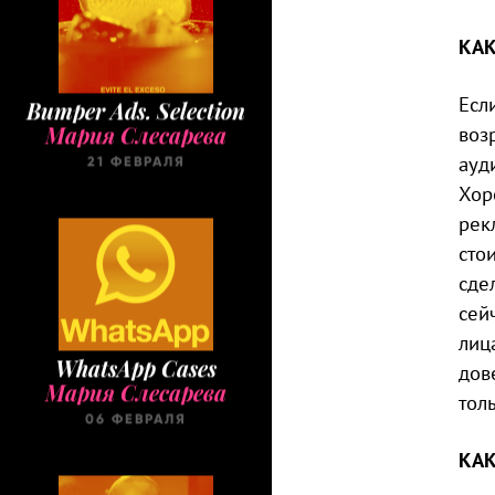
КА
Bumper Ads. Selection
Есл
Мария Слесарева
воз
21 ФЕВРАЛЯ
ауд
Хор
рек
сто
сде
сей
лиц
WhatsApp Cases
дов
Мария Слесарева
тол
06 ФЕВРАЛЯ
КАК