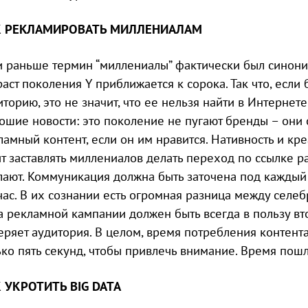
К РЕКЛАМИРОВАТЬ МИЛЛЕНИАЛАМ
и раньше термин “миллениалы” фактически был синони
раст поколения Y приближается к сорока. Так что, если
иторию, это не значит, что ее нельзя найти в Интернете
ошие новости: это поколение не пугают бренды – они 
ламный контент, если он им нравится. Нативность и кре
ит заставлять миллениалов делать переход по ссылке ра
лают. Коммуникация должна быть заточена под каждый 
час. В их сознании есть огромная разница между селе
а рекламной кампании должен быть всегда в пользу вт
еряет аудитория. В целом, время потребления контента
ько пять секунд, чтобы привлечь внимание. Время пошл
 УКРОТИТЬ BIG DATA