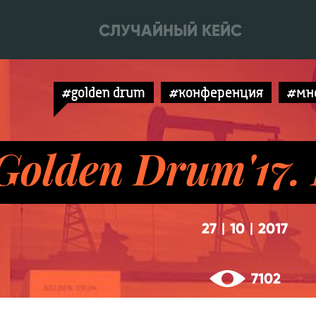
СЛУЧАЙНЫЙ КЕЙС
#golden drum
#конференция
#мн
Golden Drum'17.
27
10
2017
|
|
7102