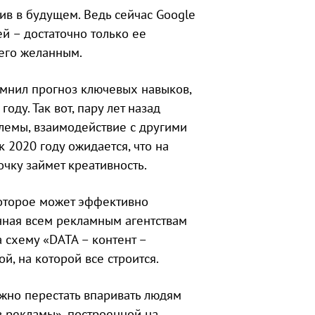
ив в будущем. Ведь сейчас Google
й – достаточно только ее
 его желанным.
помнил прогноз ключевых навыков,
ду. Так вот, пару лет назад
лемы, взаимодействие с другими
 2020 году ожидается, что на
чку займет креативность.
которое может эффективно
чная всем рекламным агентствам
 схему «DATA – контент –
й, на которой все строится.
ужно перестать впаривать людям
ез рекламы», построенной на