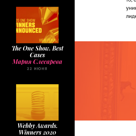
уни
лид
The One Show. Best
Cases
Мария Слесарева
22 ИЮНЯ
Webby Awards.
Winners 2020
Мария Слесарева