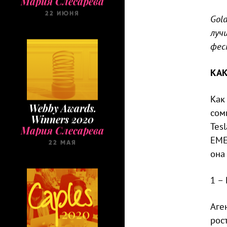
22 ИЮНЯ
Gol
луч
фес
КАК
Как
Webby Awards.
сом
Winners 2020
Мария Слесарева
Tesl
22 МАЯ
EME
она 
1 –
Аге
рос