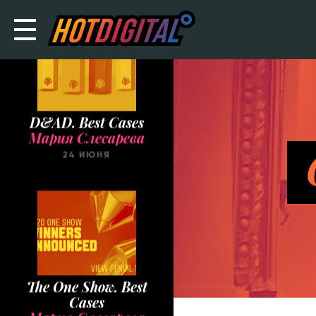
D&AD. Best Cases
Мария Слесарева
24 ИЮНЯ
The One Show. Best
Cases
Мария Слесарева