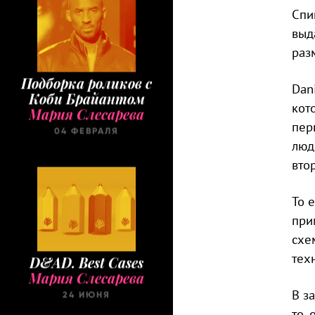
Спи
выд
раз
Подборка роликов с
Dan
Коби Брайантом
Мария Слесарева
кот
04 ФЕВРАЛЯ
пер
люд
вто
То 
при
схе
D&AD. Best Cases
тех
Мария Слесарева
24 ИЮНЯ
В з
то,