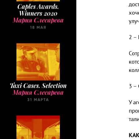
Caples Awards.
дос
Winners 2020
хоч
Мария Слесарева
улу
18 МАЯ
2 
Сот
кот
кол
Taxi Cases. Selection
3 –
Мария Слесарева
31 МАРТА
У а
про
тал
КАК