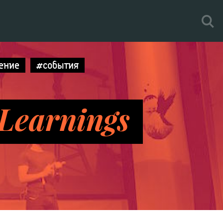
ение
#события
 Learnings