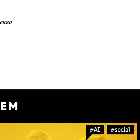
енко
УЕМ
#AI
#social