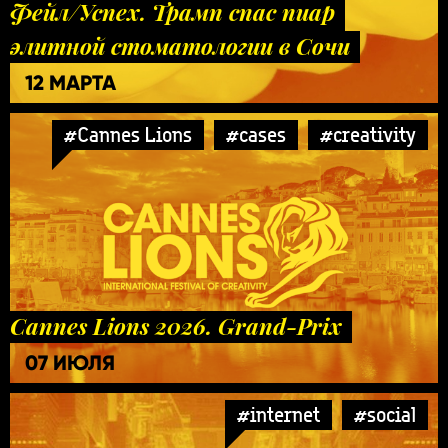
Фейл/Успех. Трамп спас пиар
элитной стоматологии в Сочи
12 МАРТА
#Cannes Lions
#cases
#creativity
Cannes Lions 2026. Grand-Prix
07 ИЮЛЯ
#internet
#social