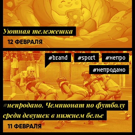
Уютная тележешка
12 ФЕВРАЛЯ
#brand
#sport
#непро
#непродано
#непродано. Чемпионат по футболу
среди девушек в нижнем белье
11 ФЕВРАЛЯ