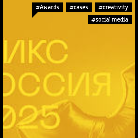
#Awards
#cases
#creativity
#social media