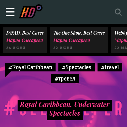
D&AD. Best Cases
The One Show. Best Cases
Webby
Мария Слесарева
Мария Слесарева
Мария
24 ИЮНЯ
22 ИЮНЯ
22 М
#Royal Caribbean
#Spectacles
#travel
#тревел
Royal Caribbean. Underwater
Spectacles