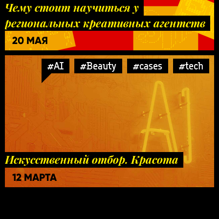
Чему стоит научиться у
региональных креативных агентств
20 МАЯ
#AI
#Beauty
#cases
#tech
Искусственный отбор. Красота
12 МАРТА