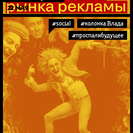
22 МАЯ
#social
#колонка Влада
#проспалибудущее