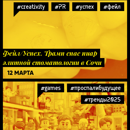
#creativity
#PR
#успех
#фейл
Фейл/Успех. Трамп спас пиар
элитной стоматологии в Сочи
12 МАРТА
#games
#проспалибудущее
#тренды2025