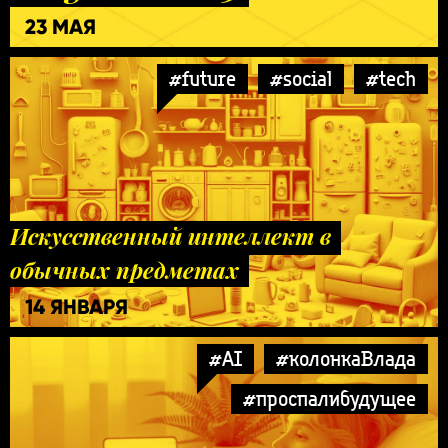
23 МАЯ
#future
#social
#tech
Искусственный интеллект в
обычных предметах
14 ЯНВАРЯ
#AI
#колонкаВлада
#проспалибудущее