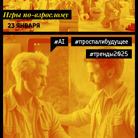
Игры по-взрослому
23 ЯНВАРЯ
#AI
#проспалибудущее
#тренды2025