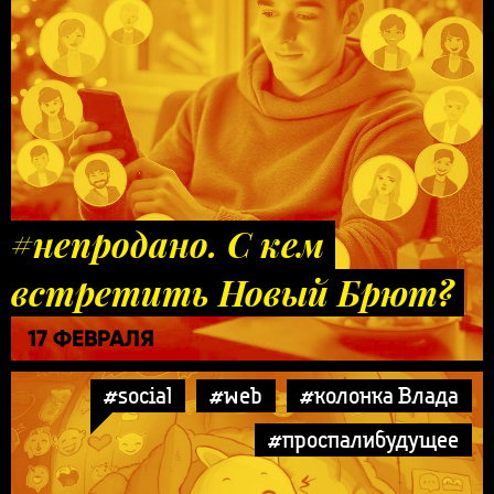
#непродано. С кем
встретить Новый Брют?
17 ФЕВРАЛЯ
#social
#web
#колонка Влада
#проспалибудущее