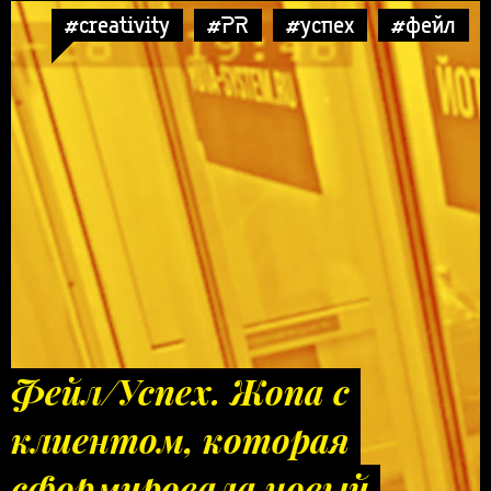
#creativity
#PR
#успех
#фейл
Фейл/Успех. Жопа с
клиентом, которая
сформировала новый