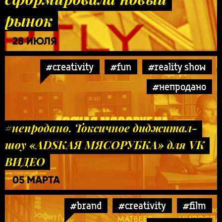
рынок
28 ИЮЛЯ
#creativity
#fun
#reality show
#непродано
#непродано. Токсичное диджитал-
шоу «ADSКАЯ МЯСОРУБКА» для VK
ВИДЕО
05 МАРТА
#brand
#creativity
#film