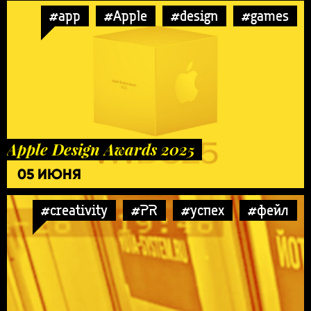
#app
#Apple
#design
#games
Apple Design Awards 2025
05 ИЮНЯ
#creativity
#PR
#успех
#фейл