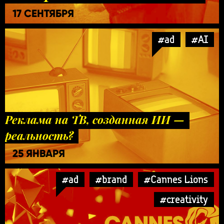
17 СЕНТЯБРЯ
#ad
#AI
Реклама на ТВ, созданная ИИ —
реальность?
25 ЯНВАРЯ
#ad
#brand
#Cannes Lions
#creativity