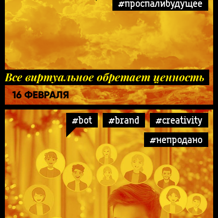
#проспалибудущее
Все виртуальное обретает ценность
16 ФЕВРАЛЯ
#bot
#brand
#creativity
#непродано