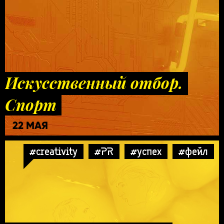
Искусственный отбор.
Спорт
22 МАЯ
#creativity
#PR
#успех
#фейл