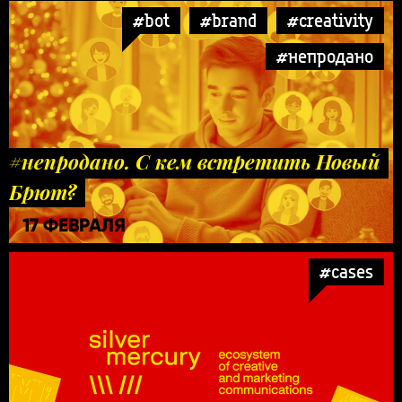
#bot
#brand
#creativity
#непродано
#непродано. С кем встретить Новый
Брют?
17 ФЕВРАЛЯ
#cases