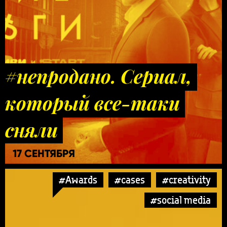
#непродано. Сериал,
который все-таки
сняли
17 СЕНТЯБРЯ
#Awards
#cases
#creativity
#social media