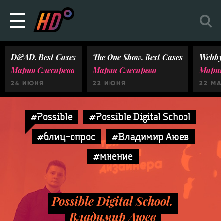
D&AD. Best Cases
The One Show. Best Cases
Webby
Мария Слесарева
Мария Слесарева
Мария
24 ИЮНЯ
22 ИЮНЯ
22 М
#Possible
#Possible Digital School
#блиц-опрос
#Владимир Аюев
#мнение
Possible Digital School.
Владимир Аюев