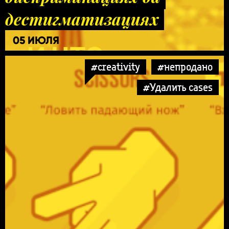
дестигматизациях
05 ИЮЛЯ
#creativity
#непродано
#Удалить cases