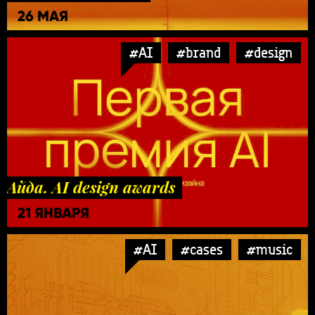
26 МАЯ
#AI
#brand
#design
Айда. AI design awards
21 ЯНВАРЯ
#AI
#cases
#music