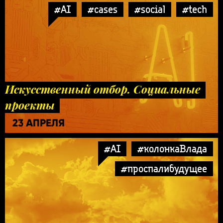
#AI
#cases
#social
#tech
Искусственный отбор. Социальные
проекты
23 АПРЕЛЯ
#AI
#колонкаВлада
#проспалибудущее