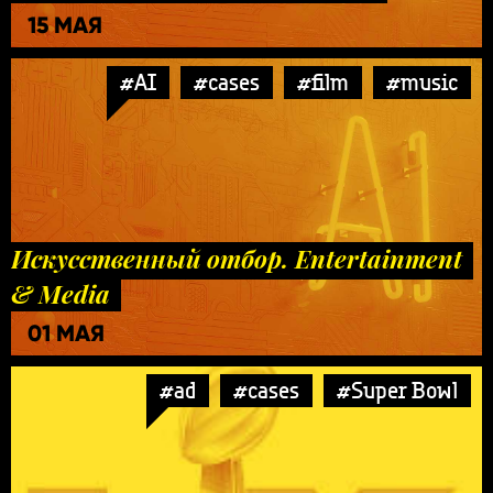
15 МАЯ
#AI
#cases
#film
#music
Искусственный отбор. Entertainment
& Media
01 МАЯ
#ad
#cases
#Super Bowl