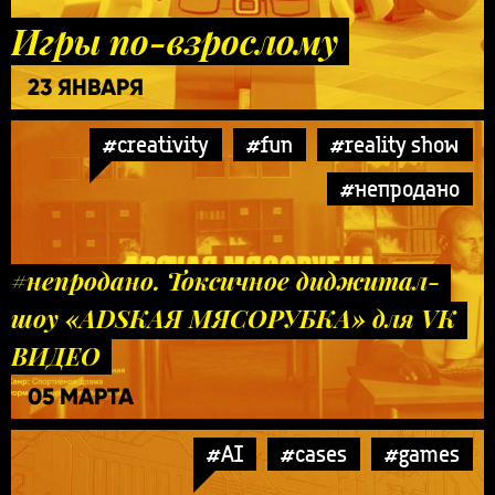
Игры по-взрослому
23 ЯНВАРЯ
#creativity
#fun
#reality show
#непродано
#непродано. Токсичное диджитал-
шоу «ADSКАЯ МЯСОРУБКА» для VK
ВИДЕО
05 МАРТА
#AI
#cases
#games