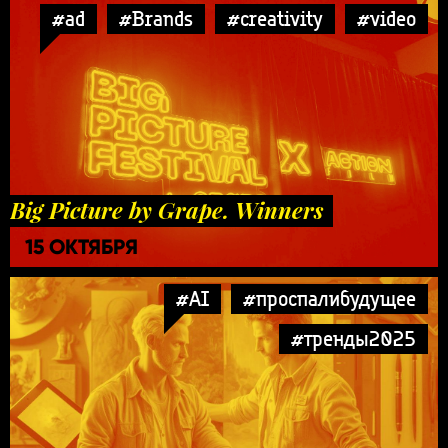
#ad
#Brands
#creativity
#video
Big Picture by Grape. Winners
15 ОКТЯБРЯ
#AI
#проспалибудущее
#тренды2025