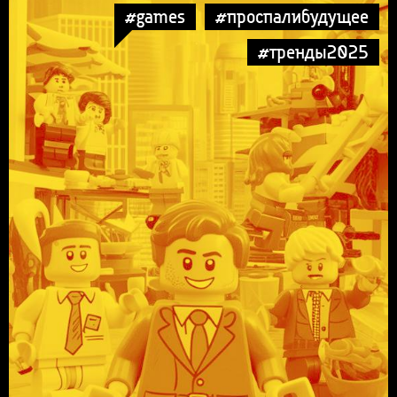
#games
#проспалибудущее
#тренды2025