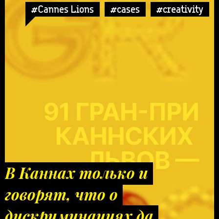
#Cannes Lions
#cases
#creativity
В Каннах только и
говорят, что о
дискриминациях да