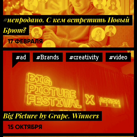
#непродано. С кем встретить Новый
Брют?
17 ФЕВРАЛЯ
#ad
#Brands
#creativity
#video
Big Picture by Grape. Winners
15 ОКТЯБРЯ