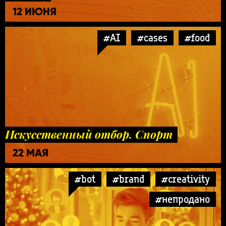
12 ИЮНЯ
#AI
#cases
#food
Искусственный отбор. Спорт
22 МАЯ
#bot
#brand
#creativity
#непродано