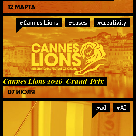
12 МАРТА
#Cannes Lions
#cases
#creativity
Cannes Lions 2026. Grand-Prix
07 ИЮЛЯ
#ad
#AI