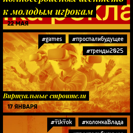
к молодым игрокам
22 МАЯ
#games
#проспалибудущее
#тренды2025
Виртуальные строители
17 ЯНВАРЯ
#TikTok
#колонкаВлада