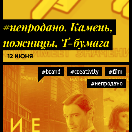
#непродано. Камень,
ножницы, Т-бумага
12 ИЮНЯ
#brand
#creativity
#film
#непродано