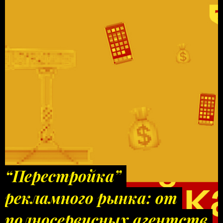
“Перестройка”
рекламного рынка: от
полносервисных агентств