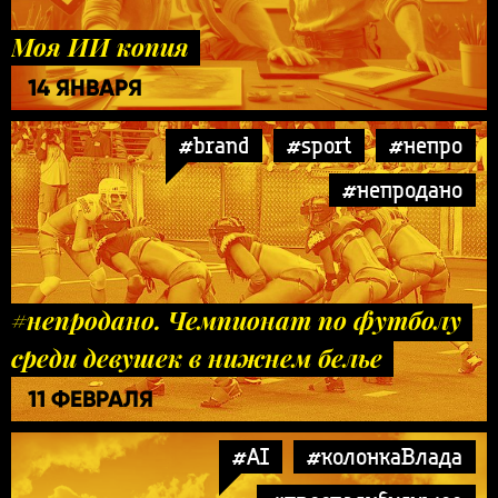
Моя ИИ копия
14 ЯНВАРЯ
#brand
#sport
#непро
#непродано
#непродано. Чемпионат по футболу
среди девушек в нижнем белье
11 ФЕВРАЛЯ
#AI
#колонкаВлада