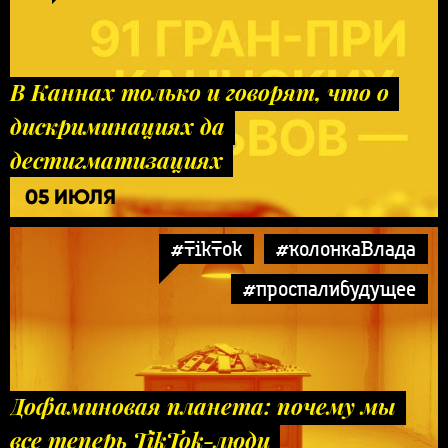
В Каннах только и говорят, что о
дискриминациях да
дестигматизациях
05 ИЮЛЯ
#TikTok
#колонкаВлада
#проспалибудущее
Дофаминовая планета: почему мы
все теперь TikTok-люди