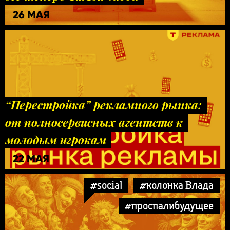
26 МАЯ
“Перестройка” рекламного рынка:
от полносервисных агентств к
молодым игрокам
22 МАЯ
#social
#колонка Влада
#проспалибудущее