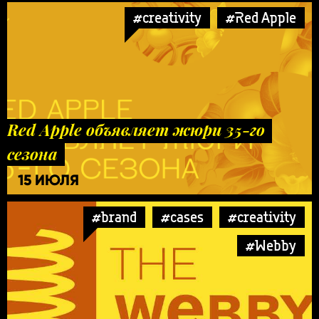
#creativity
#Red Apple
Red Apple объявляет жюри 35-го
сезона
15 ИЮЛЯ
#brand
#cases
#creativity
#Webby