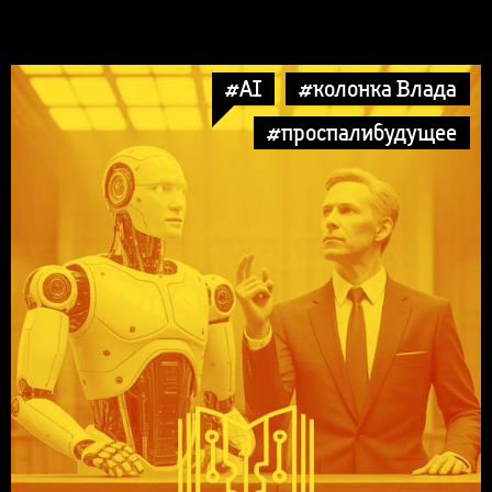
#AI
#колонка Влада
#проспалибудущее