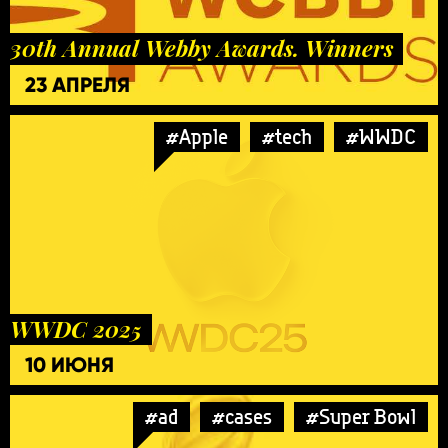
30th Annual Webby Awards. Winners
23 АПРЕЛЯ
#Apple
#tech
#WWDC
WWDC 2025
10 ИЮНЯ
#ad
#cases
#Super Bowl