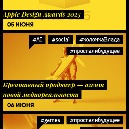
Apple Design Awards 2025
05 ИЮНЯ
#AI
#social
#колонкаВлада
#проспалибудущее
Креативный продюсер — агент
новой медиареальности
06 ИЮНЯ
#games
#проспалибудущее