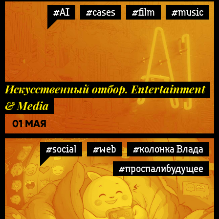
#AI
#cases
#film
#music
Искусственный отбор. Entertainment
& Media
01 МАЯ
#social
#web
#колонка Влада
#проспалибудущее