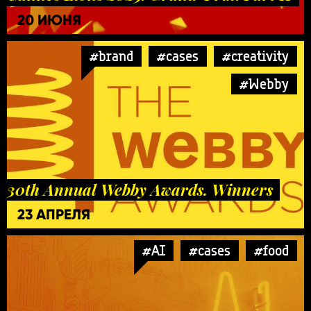
20 ИЮНЯ
#brand
#cases
#creativity
#Webby
30th Annual Webby Awards. Winners
23 АПРЕЛЯ
#AI
#cases
#food