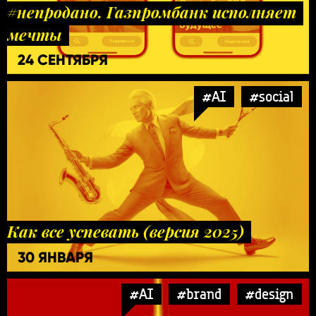
#непродано. Газпромбанк исполняет
мечты
24 СЕНТЯБРЯ
#AI
#social
Как все успевать (версия 2025)
30 ЯНВАРЯ
#AI
#brand
#design