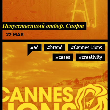
Искусственный отбор. Спорт
22 МАЯ
#ad
#brand
#Cannes Lions
#cases
#creativity