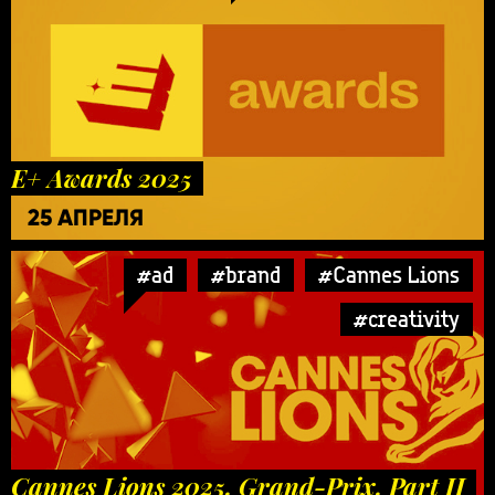
E+ Awards 2025
25 АПРЕЛЯ
#ad
#brand
#Cannes Lions
#creativity
Cannes Lions 2025. Grand-Prix. Part II