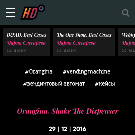
D&AD. Best Cases
The One Show. Best Cases
Webby
Мария Слесарева
Мария Слесарева
Мария
24 ИЮНЯ
22 ИЮНЯ
22 М
#Orangina
#vending machine
#вендинговый автомат
#кейсы
Orangina. Shake The Dispenser
29
12
2016
|
|