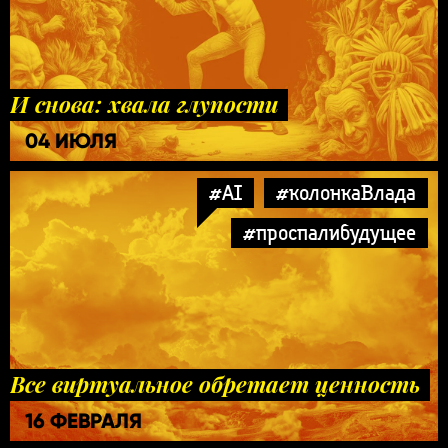
И снова: хвала глупости
04 ИЮЛЯ
#AI
#колонкаВлада
#проспалибудущее
Все виртуальное обретает ценность
16 ФЕВРАЛЯ