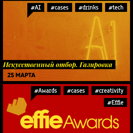
#AI
#cases
#drinks
#tech
Искусственный отбор. Газировка
25 МАРТА
#Awards
#cases
#creativity
#Effie