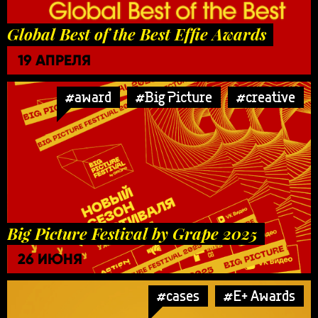
Global Best of the Best Effie Awards
19 АПРЕЛЯ
#award
#Big Picture
#creative
Big Picture Festival by Grape 2025
26 ИЮНЯ
#cases
#E+ Awards