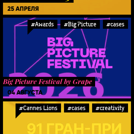
25 АПРЕЛЯ
#Awards
#Big Picture
#cases
Big Picture Festival by Grape
04 АВГУСТА
#Cannes Lions
#cases
#creativity