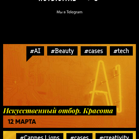
#AI
#Beauty
#cases
#tech
Искусственный отбор. Красота
12 МАРТА
#Cannes Lions
#cases
#creativity