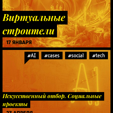
Виртуальные
строители
17 ЯНВАРЯ
#AI
#cases
#social
#tech
Искусственный отбор. Социальные
проекты
23 АПРЕЛЯ