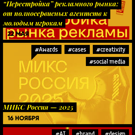
“Перестройка” рекламного рынка:
от полносервисных агентств к
молодым игрокам
22 МАЯ
#Awards
#cases
#creativity
#social media
МИКС Россия — 2025
16 НОЯБРЯ
#AI
#brand
#design