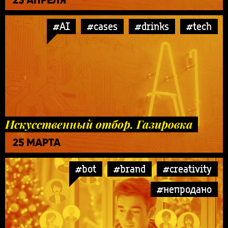
#AI
#cases
#drinks
#tech
Искусственный отбор. Газировка
25 МАРТА
#bot
#brand
#creativity
#непродано