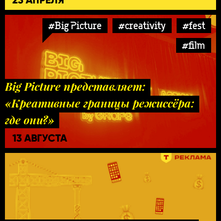
#Big Picture
#creativity
#fest
#film
Big Picture представляет:
«Креативные границы режиссёра:
где они?»
13 АВГУСТА