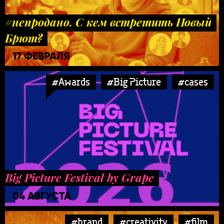
#непродано. С кем встретить Новый
Брют?
17 ФЕВРАЛЯ
#Awards
#Big Picture
#cases
Big Picture Festival by Grape
04 АВГУСТА
#brand
#creativity
#film