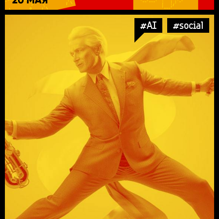
#AI
#social