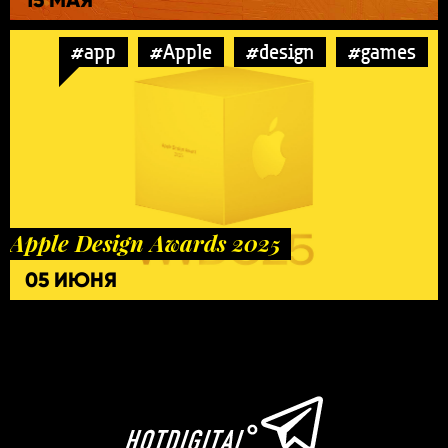
#app
#Apple
#design
#games
Apple Design Awards 2025
05 ИЮНЯ