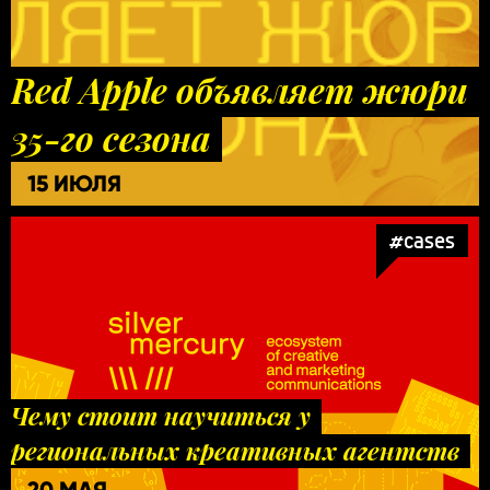
Red Apple объявляет жюри
35-го сезона
15 ИЮЛЯ
#cases
Чему стоит научиться у
региональных креативных агентств
20 МАЯ