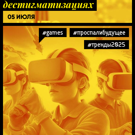
дестигматизациях
05 ИЮЛЯ
#games
#проспалибудущее
#тренды2025