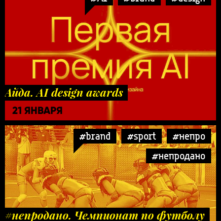
Айда. AI design awards
21 ЯНВАРЯ
#brand
#sport
#непро
#непродано
#непродано. Чемпионат по футболу