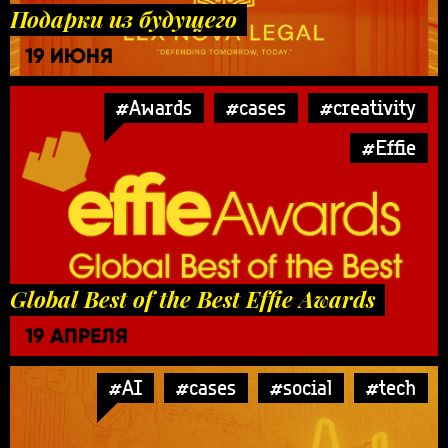
Подарки из будущего
19 ИЮНЯ
#Awards
#cases
#creativity
#Effie
Global Best of the Best Effie Awards
19 АПРЕЛЯ
#AI
#cases
#social
#tech