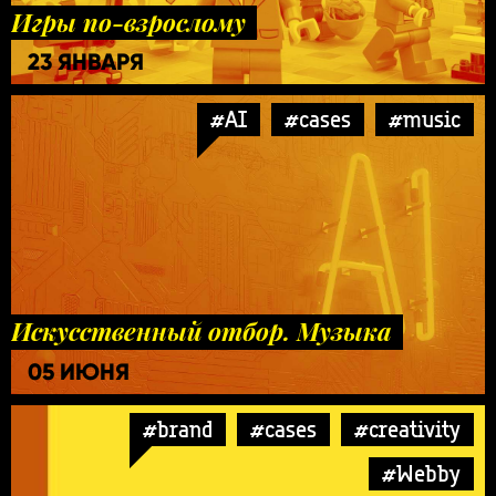
Игры по-взрослому
23 ЯНВАРЯ
#AI
#cases
#music
Искусственный отбор. Музыка
05 ИЮНЯ
#brand
#cases
#creativity
#Webby