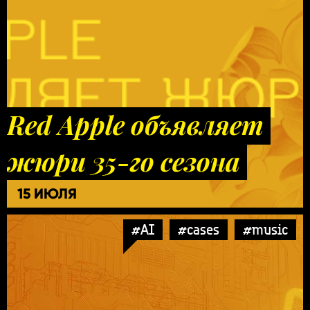
Red Apple объявляет
жюри 35-го сезона
15 ИЮЛЯ
#AI
#cases
#music