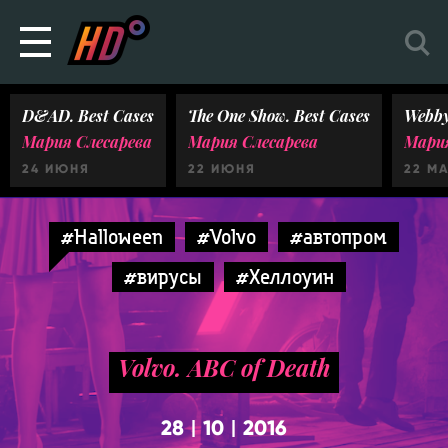
D&AD. Best Cases
The One Show. Best Cases
Webby
Мария Слесарева
Мария Слесарева
Мария
24 ИЮНЯ
22 ИЮНЯ
22 М
#Halloween
#Volvo
#автопром
#вирусы
#Хеллоуин
Volvo. ABC of Death
28
10
2016
|
|