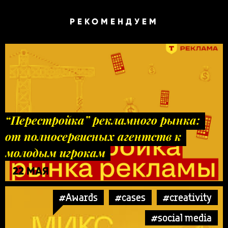
РЕКОМЕНДУЕМ
“Перестройка” рекламного рынка:
от полносервисных агентств к
молодым игрокам
22 МАЯ
#Awards
#cases
#creativity
#social media