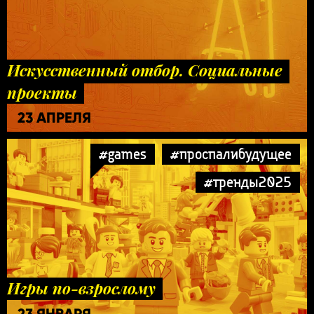
Искусственный отбор. Социальные
проекты
23 АПРЕЛЯ
#games
#проспалибудущее
#тренды2025
Игры по-взрослому
23 ЯНВАРЯ