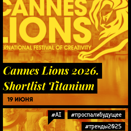
Cannes Lions 2026.
Shortlist Titanium
19 ИЮНЯ
#AI
#проспалибудущее
#тренды2025