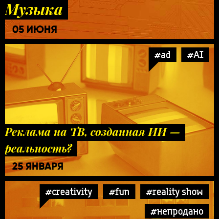
Музыка
05 ИЮНЯ
#ad
#AI
Реклама на ТВ, созданная ИИ —
реальность?
25 ЯНВАРЯ
#creativity
#fun
#reality show
#непродано