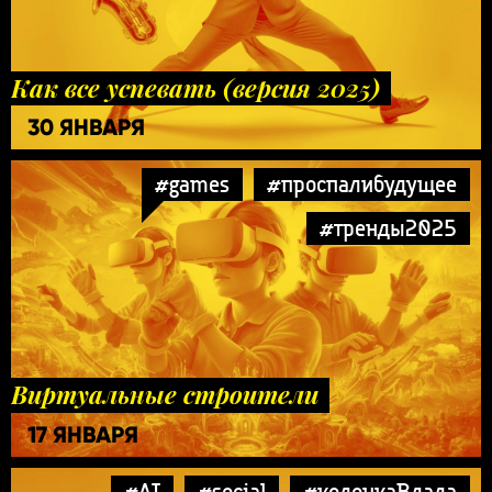
Как все успевать (версия 2025)
30 ЯНВАРЯ
#games
#проспалибудущее
#тренды2025
Виртуальные строители
17 ЯНВАРЯ
#AI
#social
#колонкаВлада