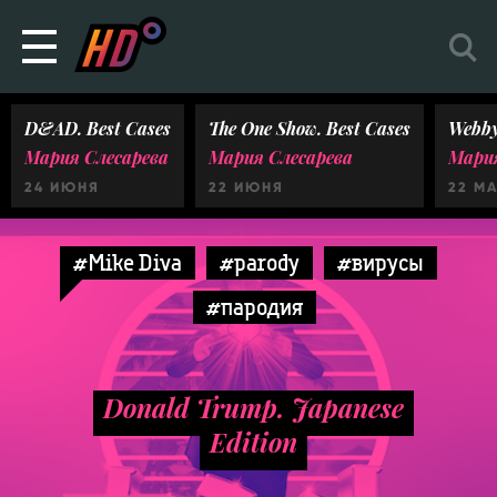
D&AD. Best Cases
The One Show. Best Cases
Webby
Мария Слесарева
Мария Слесарева
Мария
24 ИЮНЯ
22 ИЮНЯ
22 М
#Mike Diva
#parody
#вирусы
#пародия
Donald Trump. Japanese
Edition