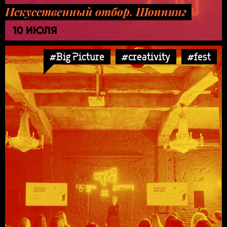
Искусственный отбор. Шоппинг
10 ИЮЛЯ
#Big Picture
#creativity
#fest