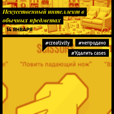
Искусственный интеллект в
обычных предметах
14 ЯНВАРЯ
#creativity
#непродано
#Удалить cases