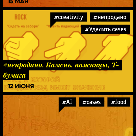
15 МАЯ
#creativity
#непродано
#Удалить cases
#непродано. Камень, ножницы, Т-
бумага
12 ИЮНЯ
#AI
#cases
#food