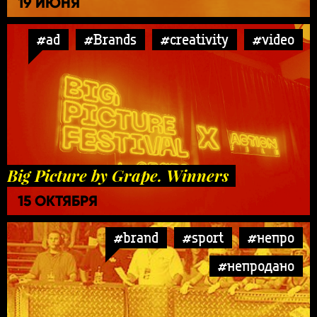
19 ИЮНЯ
#ad
#Brands
#creativity
#video
Big Picture by Grape. Winners
15 ОКТЯБРЯ
#brand
#sport
#непро
#непродано