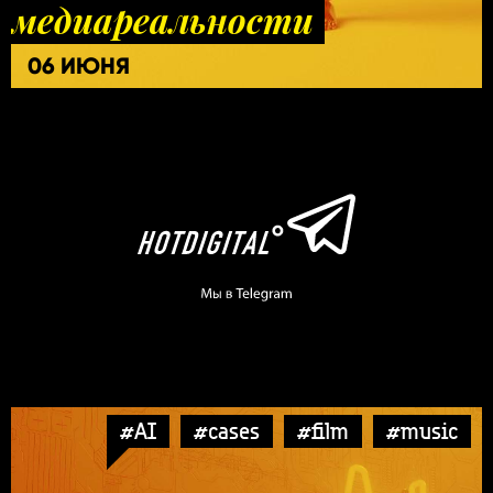
медиареальности
06 ИЮНЯ
#AI
#cases
#film
#music