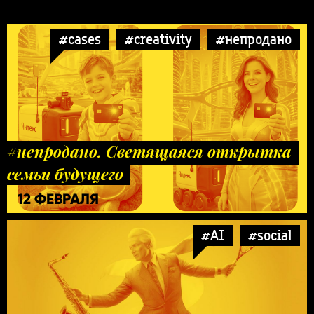
#cases
#creativity
#непродано
#непродано. Светящаяся открытка
семьи будущего
12 ФЕВРАЛЯ
#AI
#social