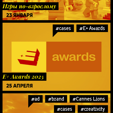
Игры по-взрослому
23 ЯНВАРЯ
#cases
#E+ Awards
E+ Awards 2025
25 АПРЕЛЯ
#ad
#brand
#Cannes Lions
#cases
#creativity