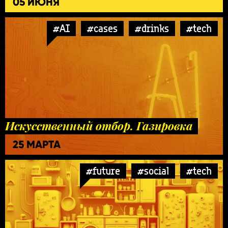
05 ИЮНЯ
#AI
#cases
#drinks
#tech
Искусственный отбор. Газировка
25 МАРТА
#future
#social
#tech