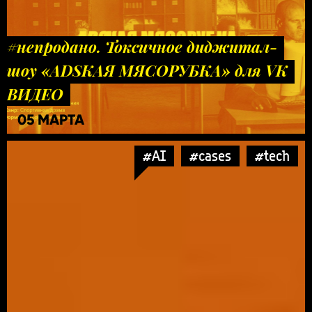
#непродано. Токсичное диджитал-
шоу «ADSКАЯ МЯСОРУБКА» для VK
ВИДЕО
05 МАРТА
#AI
#cases
#tech