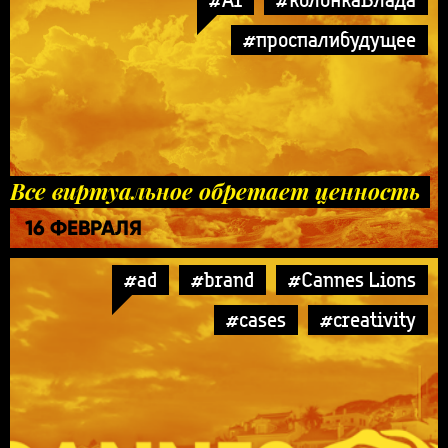
#проспалибудущее
Все виртуальное обретает ценность
16 ФЕВРАЛЯ
#ad
#brand
#Cannes Lions
#cases
#creativity