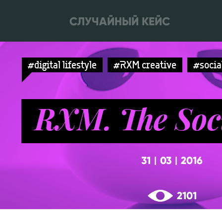
СЛУЧАЙНЫЙ КЕЙС
#digital lifestyle
#RXM creative
#socia
RXM. The Soc
31
03
2016
|
|
2101