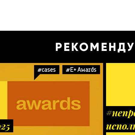
РЕКОМЕНД
#cases
#E+ Awards
#непр
025
испол