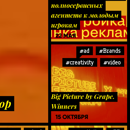
полносервисных
агентств к молодым
игрокам
22 МАЯ
#ad
#Brands
#creativity
#video
Big Picture by Grape.
ор
Winners
15 ОКТЯБРЯ