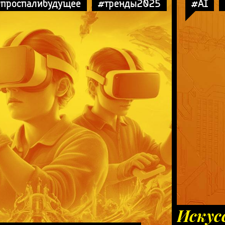
проспалибудущее
#тренды2025
#AI
Искус