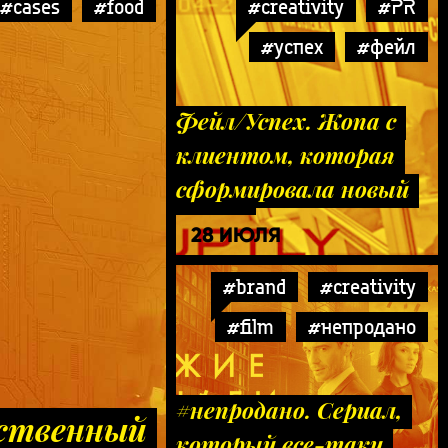
#cases
#food
#creativity
#PR
#успех
#фейл
Фейл/Успех. Жопа с
клиентом, которая
сформировала новый
рынок
28 ИЮЛЯ
#brand
#creativity
#film
#непродано
#непродано. Сериал,
ственный
который все-таки