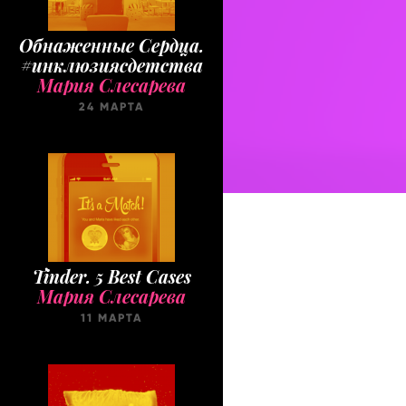
Обнаженные Cердца.
#инклюзиясдетства
Мария Слесарева
24 МАРТА
Tinder. 5 Best Cases
Мария Слесарева
11 МАРТА