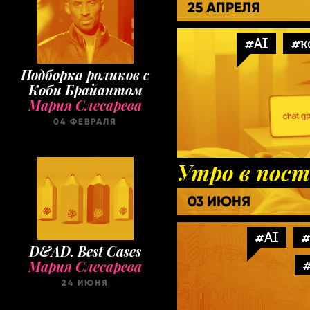
25 АПРЕЛЯ
#AI
#к
Подборка роликов с
Коби Брайантом
Мария Слесарева
04 ФЕВРАЛЯ
Утро в пост
03 ИЮНЯ
#AI
#
D&AD. Best Cases
#
Мария Слесарева
24 ИЮНЯ