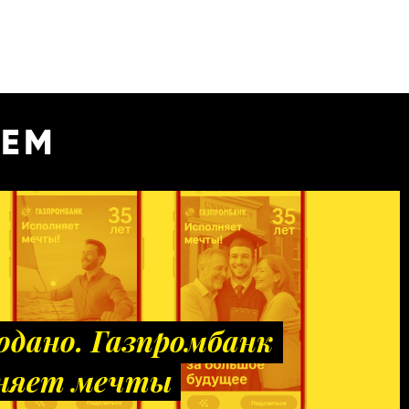
УЕМ
одано. Газпромбанк
няет мечты