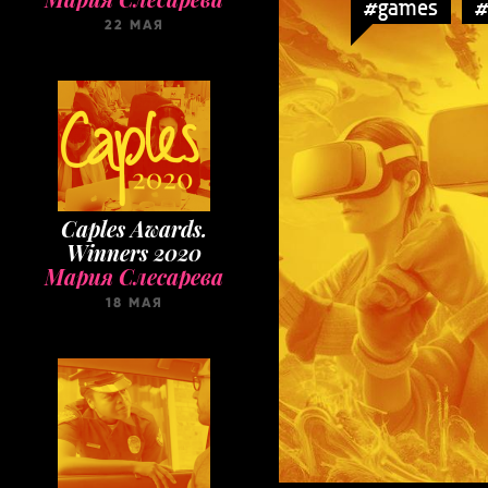
#games
#
22 МАЯ
Caples Awards.
Winners 2020
Мария Слесарева
18 МАЯ