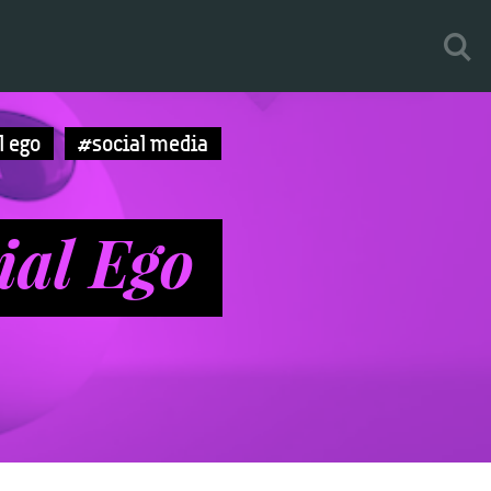
l ego
#social media
ial Ego