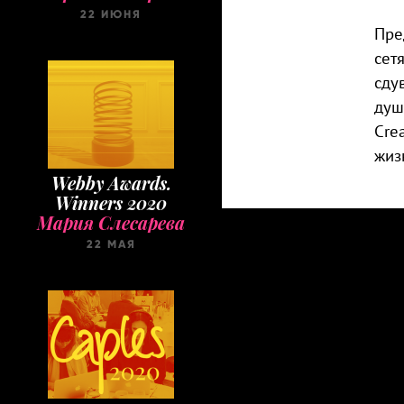
22 ИЮНЯ
Пре
сет
сду
душ
Cre
жиз
Webby Awards.
Winners 2020
Мария Слесарева
22 МАЯ