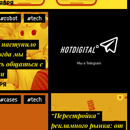
ТЯБРЯ
#robot
#tech
 наступило
огда мы
сь общаться с
ми
РЯ
#cases
#tech
“Перестройка”
рекламного рынка: от