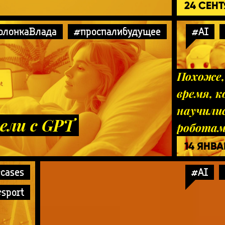
24 СЕН
олонкаВлада
#проспалибудущее
#AI
Похоже,
время, к
научили
ели с GPT
робота
14 ЯНВА
cases
#AI
sport