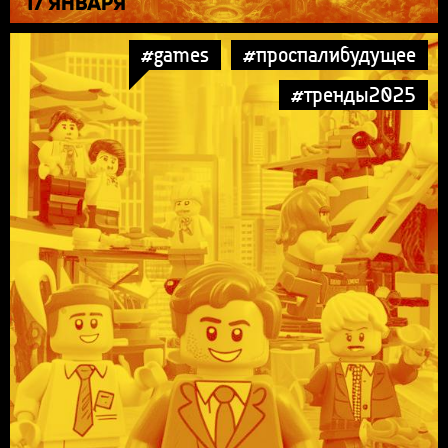
17 ЯНВАРЯ
#games
#проспалибудущее
#тренды2025