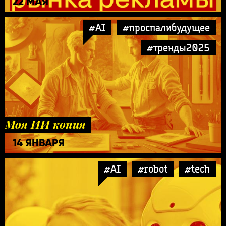
22 МАЯ
#AI
#проспалибудущее
#тренды2025
Моя ИИ копия
14 ЯНВАРЯ
#AI
#robot
#tech