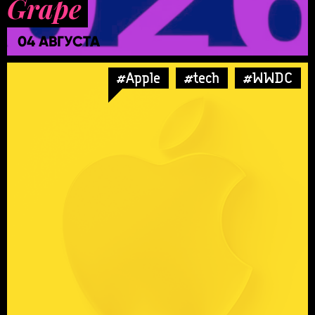
Grape
04 АВГУСТА
#Apple
#tech
#WWDC