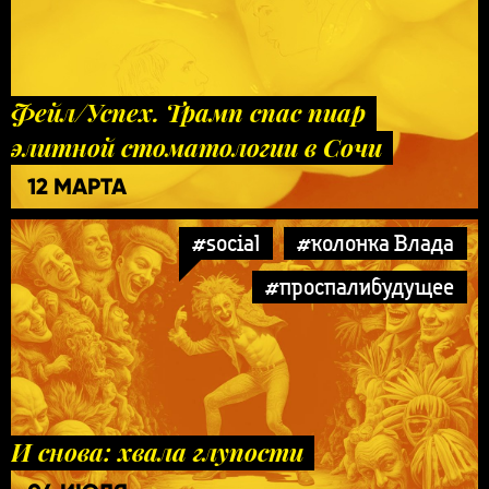
Фейл/Успех. Трамп спас пиар
элитной стоматологии в Сочи
12 МАРТА
#social
#колонка Влада
#проспалибудущее
И снова: хвала глупости