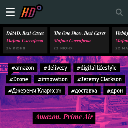
D&AD. Best Cases
The One Show. Best Cases
Webby
Мария Слесарева
Мария Слесарева
Мария
24 ИЮНЯ
22 ИЮНЯ
22 М
#amazon
#delivery
#digital lifestyle
#Drone
#innovation
#Jeremy Clarkson
#Джереми Кларксон
#доставка
#дрон
Amazon. Prime Air