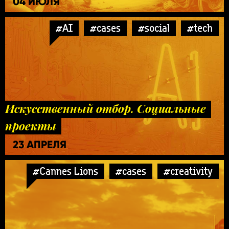
04 ИЮЛЯ
#AI
#cases
#social
#tech
Искусственный отбор. Социальные
проекты
23 АПРЕЛЯ
#Cannes Lions
#cases
#creativity