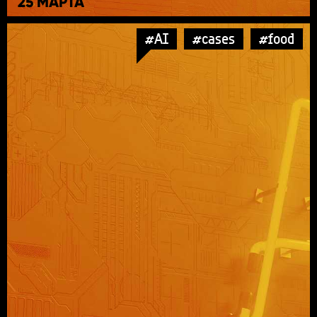
25 МАРТА
#AI
#cases
#food