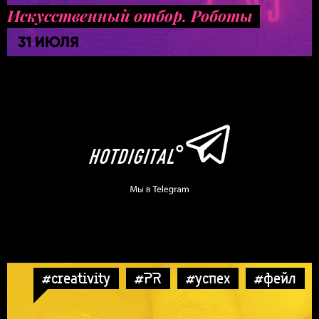
Искусственный отбор. Роботы
31 ИЮЛЯ
#creativity
#PR
#успех
#фейл