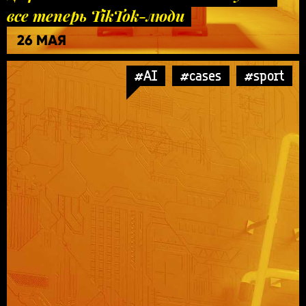
все теперь TikTok-люди
26 МАЯ
#AI
#cases
#sport