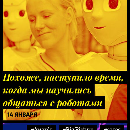
Похоже, наступило время,
когда мы научились
общаться с роботами
14 ЯНВАРЯ
#Awards
#Big Picture
#cases