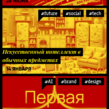
26 ИЮНЯ
#future
#social
#tech
Искусственный интеллект в
обычных предметах
14 ЯНВАРЯ
#AI
#brand
#design