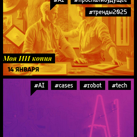
#тренды2025
Моя ИИ копия
14 ЯНВАРЯ
#AI
#cases
#robot
#tech