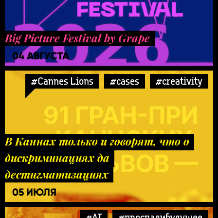
Big Picture Festival by Grape
04 АВГУСТА
#Cannes Lions
#cases
#creativity
В Каннах только и говорят, что о
дискриминациях да
дестигматизациях
05 ИЮЛЯ
#AI
#проспалибудущее