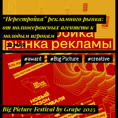
“Перестройка” рекламного рынка:
от полносервисных агентств к
молодым игрокам
22 МАЯ
#award
#Big Picture
#creative
Big Picture Festival by Grape 2025