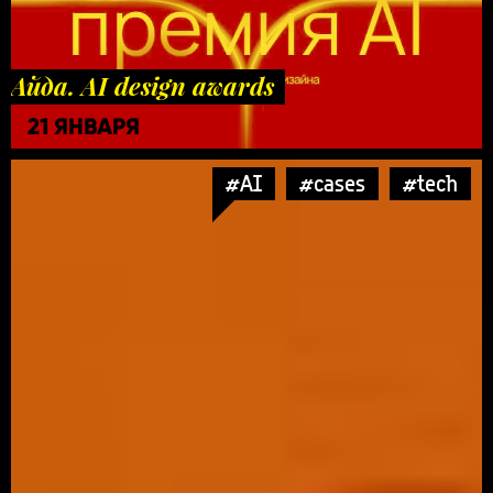
Айда. AI design awards
21 ЯНВАРЯ
#AI
#cases
#tech