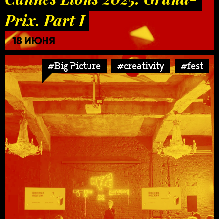
Prix. Part I
18 ИЮНЯ
#Big Picture
#creativity
#fest