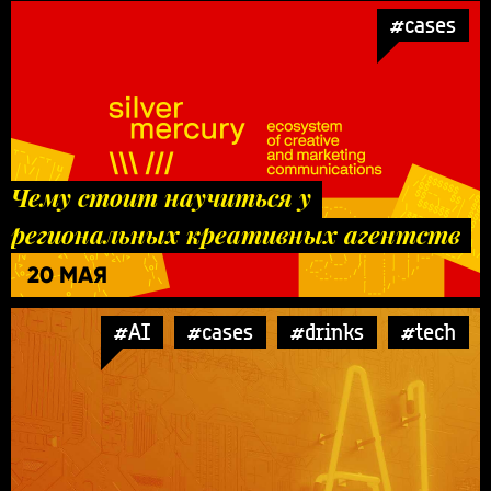
#cases
Чему стоит научиться у
региональных креативных агентств
20 МАЯ
#AI
#cases
#drinks
#tech