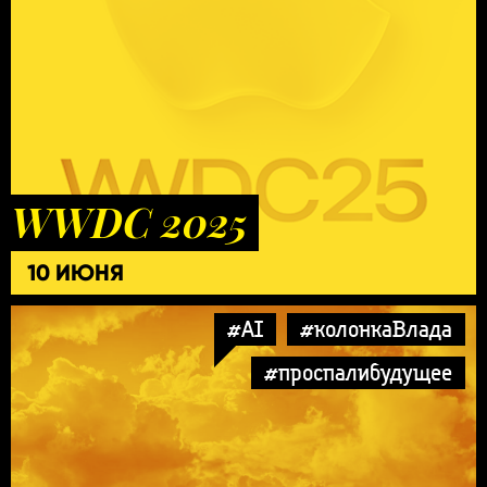
WWDC 2025
10 ИЮНЯ
#AI
#колонкаВлада
#проспалибудущее