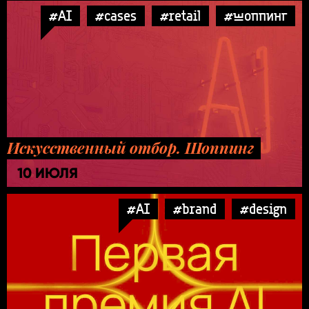
#AI
#cases
#retail
#шоппинг
Искусственный отбор. Шоппинг
10 ИЮЛЯ
#AI
#brand
#design