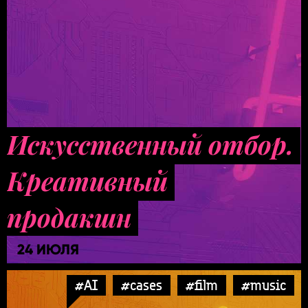
Искусственный отбор.
Креативный
продакшн
24 ИЮЛЯ
#AI
#cases
#film
#music