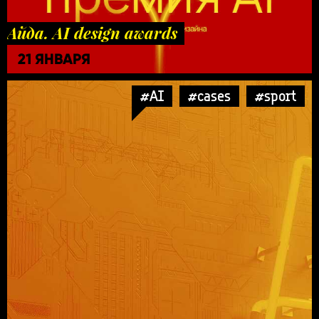
Айда. AI design awards
21 ЯНВАРЯ
#AI
#cases
#sport