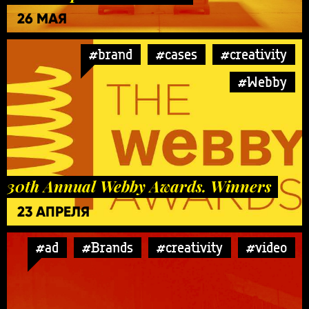
26 МАЯ
#brand
#cases
#creativity
#Webby
30th Annual Webby Awards. Winners
23 АПРЕЛЯ
#ad
#Brands
#creativity
#video