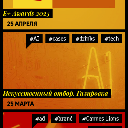
E+ Awards 2025
25 АПРЕЛЯ
#AI
#cases
#drinks
#tech
Искусственный отбор. Газировка
25 МАРТА
#ad
#brand
#Cannes Lions