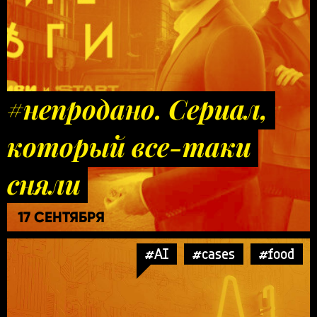
#непродано. Сериал,
который все-таки
сняли
17 СЕНТЯБРЯ
#AI
#cases
#food