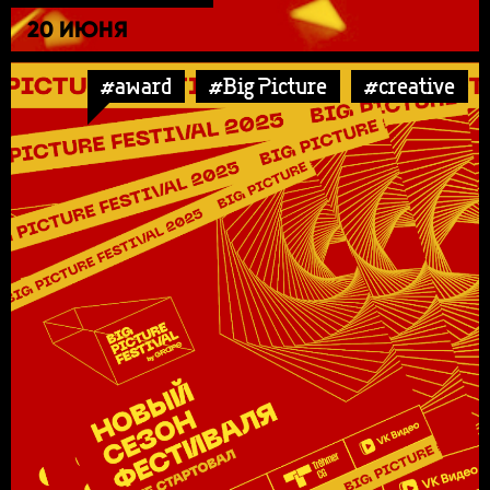
20 ИЮНЯ
#award
#Big Picture
#creative