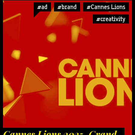
#ad
#brand
#Cannes Lions
#creativity
Cannes Lions 2025. Grand-