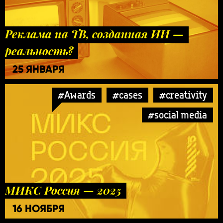
Реклама на ТВ, созданная ИИ —
реальность?
25 ЯНВАРЯ
#Awards
#cases
#creativity
#social media
МИКС Россия — 2025
16 НОЯБРЯ