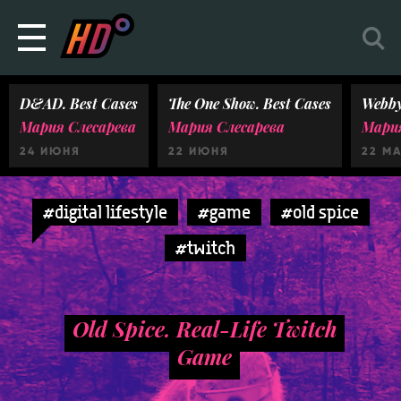
D&AD. Best Cases
The One Show. Best Cases
Webby
Мария Слесарева
Мария Слесарева
Мария
24 ИЮНЯ
22 ИЮНЯ
22 М
#digital lifestyle
#game
#old spice
#twitch
Old Spice. Real-Life Twitch
Game