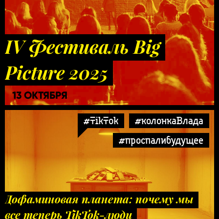
IV Фестиваль Big
Picture 2025
13 ОКТЯБРЯ
#TikTok
#колонкаВлада
#проспалибудущее
Дофаминовая планета: почему мы
все теперь TikTok-люди