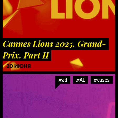
Cannes Lions 2025. Grand-
Prix. Part II
20 ИЮНЯ
#ad
#AI
#cases