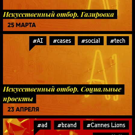
Искусственный отбор. Газировка
25 МАРТА
#AI
#cases
#social
#tech
Искусственный отбор. Социальные
проекты
23 АПРЕЛЯ
#ad
#brand
#Cannes Lions