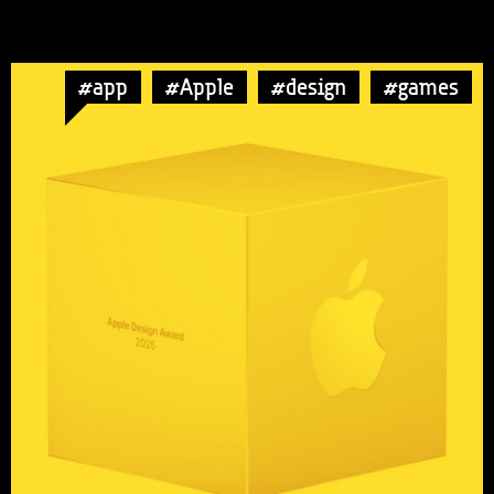
#app
#Apple
#design
#games