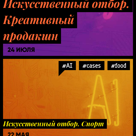
Искусственный отбор.
Креативный
продакшн
24 ИЮЛЯ
#AI
#cases
#food
Искусственный отбор. Спорт
22 МАЯ