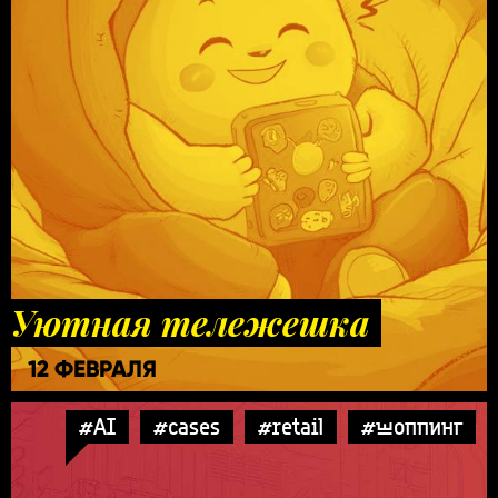
Уютная тележешка
12 ФЕВРАЛЯ
#AI
#cases
#retail
#шоппинг