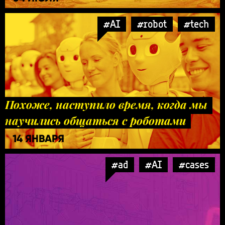
#AI
#robot
#tech
Похоже, наступило время, когда мы
научились общаться с роботами
14 ЯНВАРЯ
#ad
#AI
#cases