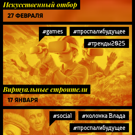
Искусственный отбор
27 ФЕВРАЛЯ
#games
#проспалибудущее
#тренды2025
Виртуальные строители
17 ЯНВАРЯ
#social
#колонка Влада
#проспалибудущее