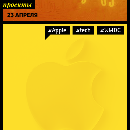
проекты
23 АПРЕЛЯ
#Apple
#tech
#WWDC