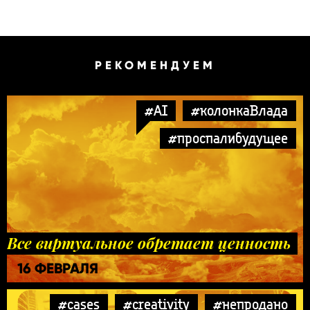
РЕКОМЕНДУЕМ
#AI
#колонкаВлада
#проспалибудущее
Все виртуальное обретает ценность
16 ФЕВРАЛЯ
#cases
#creativity
#непродано