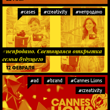
#cases
#creativity
#непродано
#непродано. Светящаяся открытка
семьи будущего
12 ФЕВРАЛЯ
#ad
#brand
#Cannes Lions
#creativity