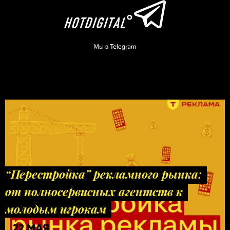
“Перестройка” рекламного рынка:
от полносервисных агентств к
молодым игрокам
22 МАЯ