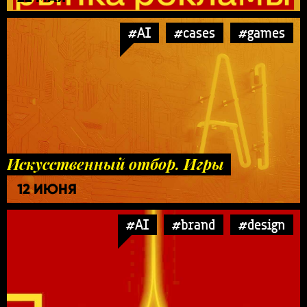
#AI
#cases
#games
Искусственный отбор. Игры
12 ИЮНЯ
#AI
#brand
#design