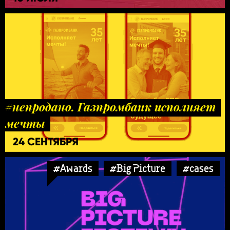
#непродано. Газпромбанк исполняет
мечты
24 СЕНТЯБРЯ
#Awards
#Big Picture
#cases