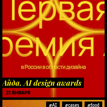
Айда. AI design awards
21 ЯНВАРЯ
#AI
#cases
#food