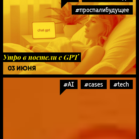
#проспалибудущее
Утро в постели с GPT
03 ИЮНЯ
#AI
#cases
#tech