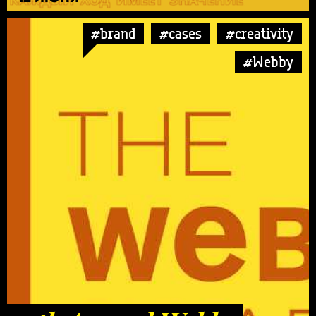
#brand
#cases
#creativity
#Webby