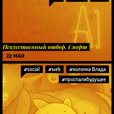
Искусственный отбор. Спорт
22 МАЯ
#social
#web
#колонка Влада
#проспалибудущее