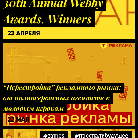
30th Annual Webby
Awards. Winners
23 АПРЕЛЯ
“Перестройка” рекламного рынка:
от полносервисных агентств к
молодым игрокам
22 МАЯ
#games
#проспалибудущее