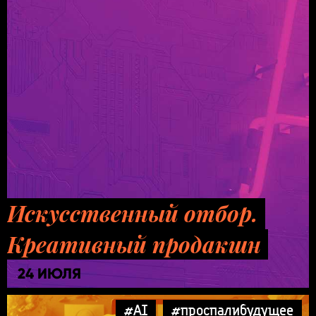
Искусственный отбор.
Креативный продакшн
24 ИЮЛЯ
#AI
#проспалибудущее