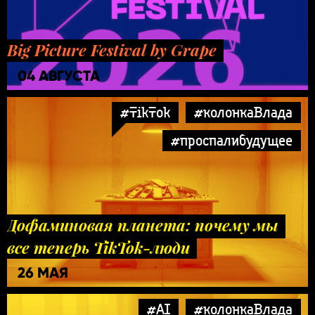
Big Picture Festival by Grape
04 АВГУСТА
#TikTok
#колонкаВлада
#проспалибудущее
Дофаминовая планета: почему мы
все теперь TikTok-люди
26 МАЯ
#AI
#колонкаВлада