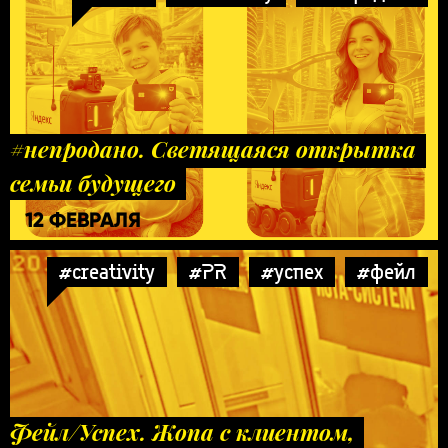
#непродано. Светящаяся открытка
семьи будущего
12 ФЕВРАЛЯ
#creativity
#PR
#успех
#фейл
Фейл/Успех. Жопа с клиентом,