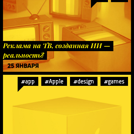
Реклама на ТВ, созданная ИИ —
реальность?
25 ЯНВАРЯ
#app
#Apple
#design
#games