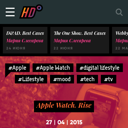
D&AD. Best Cases
The One Show. Best Cases
Webby
Мария Слесарева
Мария Слесарева
Мария
24 ИЮНЯ
22 ИЮНЯ
22 М
#Apple
#Apple Watch
#digital lifestyle
#Lifestyle
#mood
#tech
#tv
Apple Watch. Rise
27
04
2015
|
|