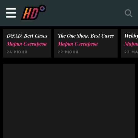
D&AD. Best Cases
The One Show. Best Cases
Webby
Мария Слесарева
Мария Слесарева
Мария
24 ИЮНЯ
22 ИЮНЯ
22 М