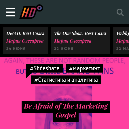
D&AD. Best Cases
The One Show. Best Cases
Webby
Мария Слесарева
Мария Слесарева
Мария
24 ИЮНЯ
22 ИЮНЯ
22 М
#Slideshare
#маркетинг
#Статистика и аналитика
Be Afraid of The Marketing
Gospel