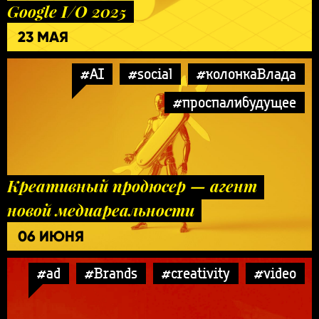
Google I/O 2025
23 МАЯ
#AI
#social
#колонкаВлада
#проспалибудущее
Креативный продюсер — агент
новой медиареальности
06 ИЮНЯ
#ad
#Brands
#creativity
#video