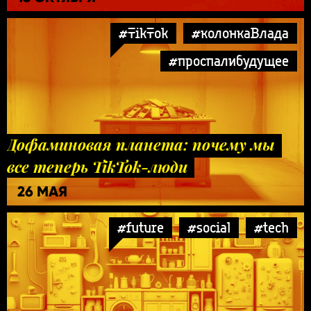
#TikTok
#колонкаВлада
#проспалибудущее
Дофаминовая планета: почему мы
все теперь TikTok-люди
26 МАЯ
#future
#social
#tech