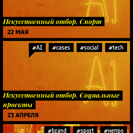
Искусственный отбор. Спорт
22 МАЯ
#AI
#cases
#social
#tech
Искусственный отбор. Социальные
проекты
23 АПРЕЛЯ
#brand
#sport
#непро