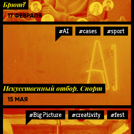
Брют?
17 ФЕВРАЛЯ
#AI
#cases
#sport
Искусственный отбор. Спорт
15 МАЯ
#Big Picture
#creativity
#fest