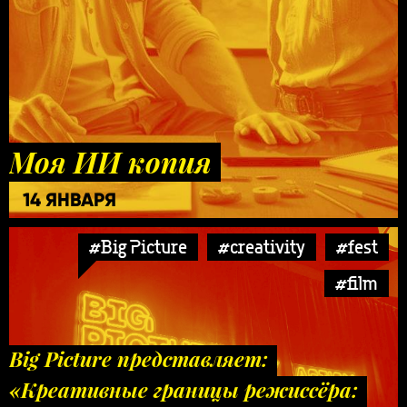
Моя ИИ копия
14 ЯНВАРЯ
#Big Picture
#creativity
#fest
#film
Big Picture представляет:
«Креативные границы режиссёра: