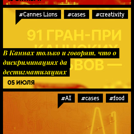
#Cannes Lions
#cases
#creativity
В Каннах только и говорят, что о
дискриминациях да
дестигматизациях
05 ИЮЛЯ
#AI
#cases
#food