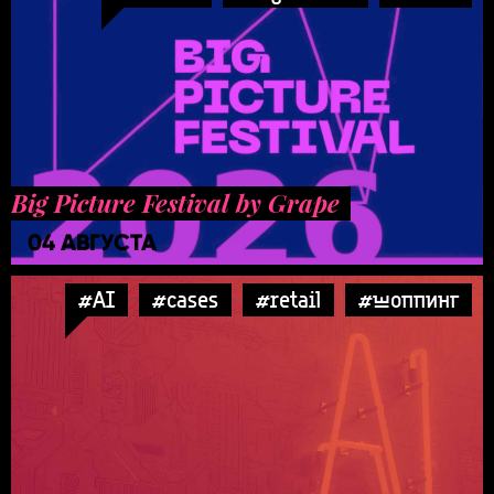
Big Picture Festival by Grape
04 АВГУСТА
#AI
#cases
#retail
#шоппинг