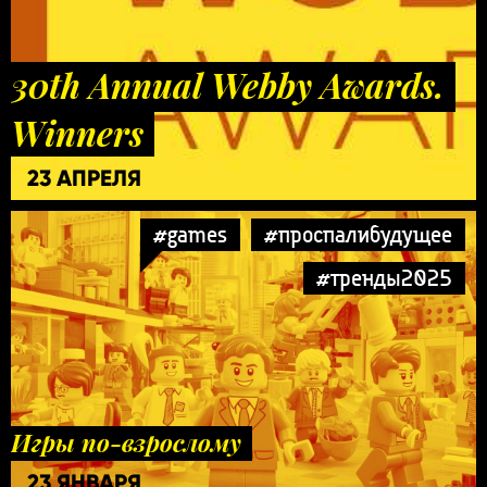
30th Annual Webby Awards.
Winners
23 АПРЕЛЯ
#games
#проспалибудущее
#тренды2025
Игры по-взрослому
23 ЯНВАРЯ