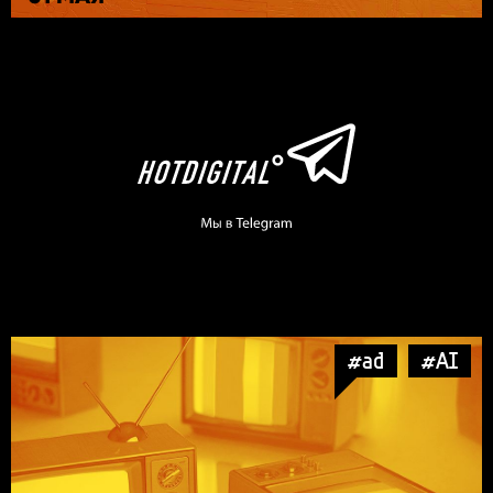
#ad
#AI