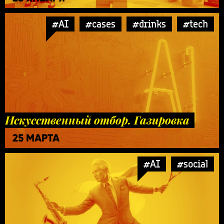
#AI
#cases
#drinks
#tech
Искусственный отбор. Газировка
25 МАРТА
#AI
#social