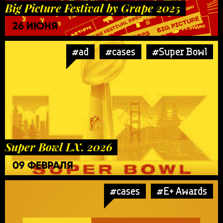
Big Picture Festival by Grape 2025
26 ИЮНЯ
#ad
#cases
#Super Bowl
Super Bowl LX. 2026
09 ФЕВРАЛЯ
#cases
#E+ Awards