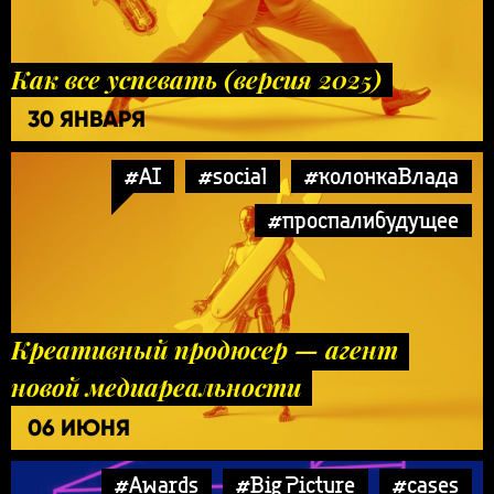
Как все успевать (версия 2025)
30 ЯНВАРЯ
#AI
#social
#колонкаВлада
#проспалибудущее
Креативный продюсер — агент
новой медиареальности
06 ИЮНЯ
#Awards
#Big Picture
#cases