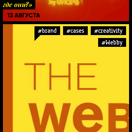
где они?»
13 АВГУСТА
#brand
#cases
#creativity
#Webby