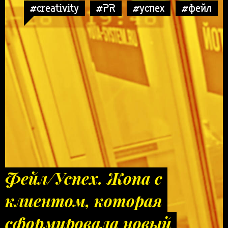
#creativity
#PR
#успех
#фейл
Фейл/Успех. Жопа с
клиентом, которая
сформировала новый