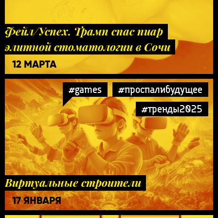
Фейл/Успех. Трамп спас пиар
элитной стоматологии в Сочи
12 МАРТА
#games
#проспалибудущее
#тренды2025
Виртуальные строители
17 ЯНВАРЯ