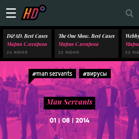
D&AD. Best Cases
The One Show. Best Cases
Webby
Мария Слесарева
Мария Слесарева
Мария
24 ИЮНЯ
22 ИЮНЯ
22 М
#man servants
#вирусы
Man Servants
01
08
2014
|
|