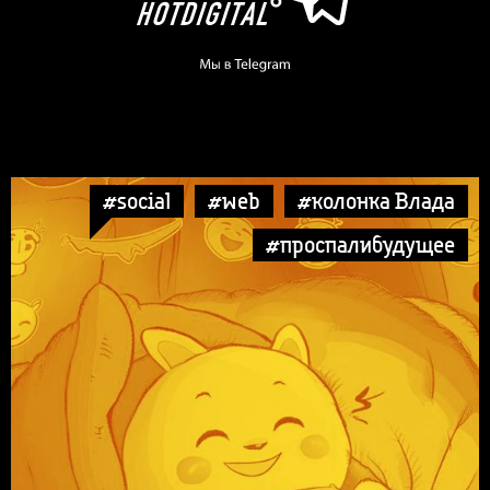
#social
#web
#колонка Влада
#проспалибудущее