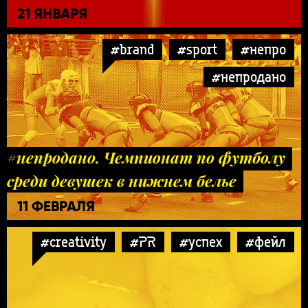
21 ЯНВАРЯ
#brand
#sport
#непро
#непродано
#непродано. Чемпионат по футболу
среди девушек в нижнем белье
11 ФЕВРАЛЯ
#creativity
#PR
#успех
#фейл