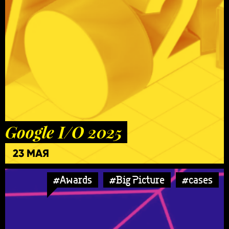
Google I/O 2025
23 МАЯ
#Awards
#Big Picture
#cases