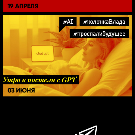
19 АПРЕЛЯ
#AI
#колонкаВлада
#проспалибудущее
Утро в постели с GPT
03 ИЮНЯ