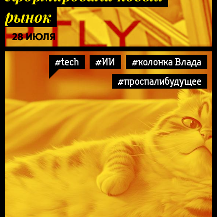
рынок
28 ИЮЛЯ
#tech
#ИИ
#колонка Влада
#проспалибудущее