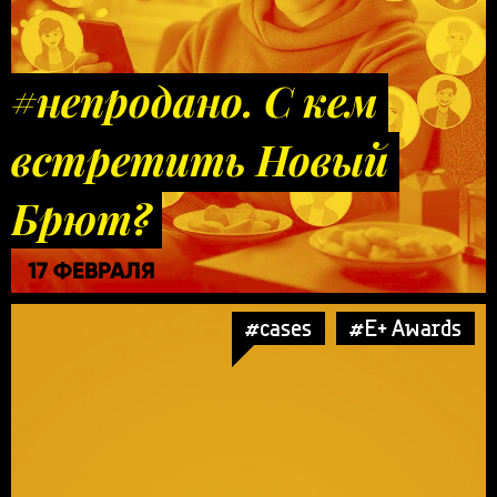
#непродано. С кем
встретить Новый
Брют?
17 ФЕВРАЛЯ
#cases
#E+ Awards