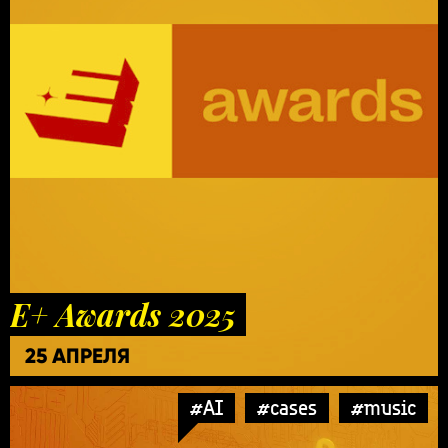
E+ Awards 2025
25 АПРЕЛЯ
#AI
#cases
#music