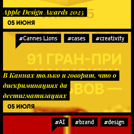
Apple Design Awards 2025
05 ИЮНЯ
#Cannes Lions
#cases
#creativity
В Каннах только и говорят, что о
дискриминациях да
дестигматизациях
05 ИЮЛЯ
#AI
#brand
#design