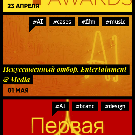
23 АПРЕЛЯ
#AI
#cases
#film
#music
Искусственный отбор. Entertainment
& Media
01 МАЯ
#AI
#brand
#design