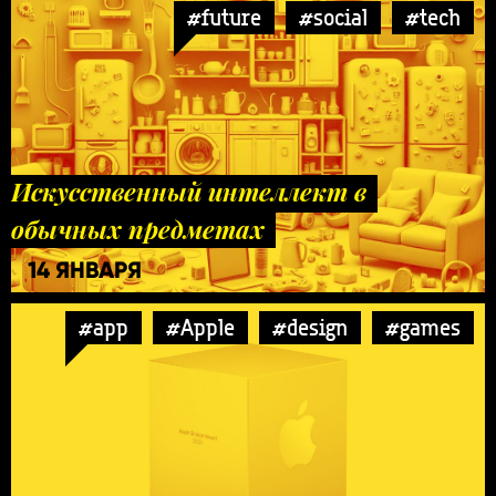
#future
#social
#tech
Искусственный интеллект в
обычных предметах
14 ЯНВАРЯ
#app
#Apple
#design
#games