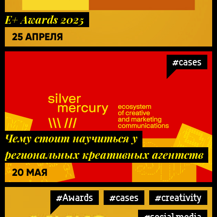
E+ Awards 2025
25 АПРЕЛЯ
#cases
Чему стоит научиться у
региональных креативных агентств
20 МАЯ
#Awards
#cases
#creativity
#social media