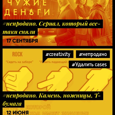
#непродано. Сериал, который все-
таки сняли
17 СЕНТЯБРЯ
#creativity
#непродано
#Удалить cases
#непродано. Камень, ножницы, Т-
бумага
12 ИЮНЯ