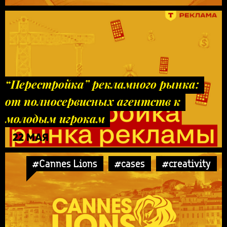
“Перестройка” рекламного рынка:
от полносервисных агентств к
молодым игрокам
22 МАЯ
#Cannes Lions
#cases
#creativity