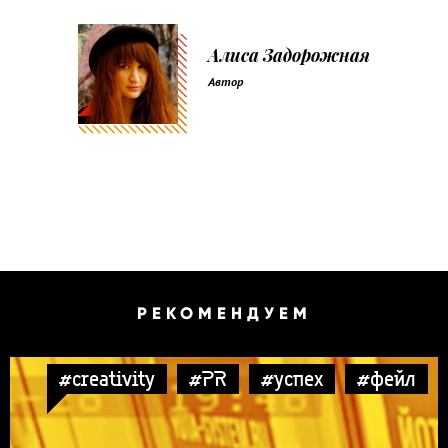
Алиса Задорожная
Автор
РЕКОМЕНДУЕМ
#creativity
#PR
#успех
#фейл