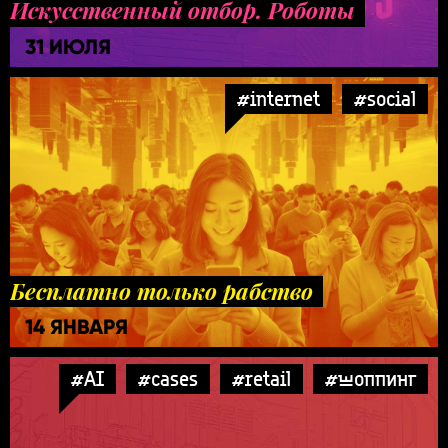
Искусственный отбор. Роботы
31 ИЮЛЯ
#internet
#social
Бесплатно только рабство
14 ЯНВАРЯ
#AI
#cases
#retail
#шоппинг