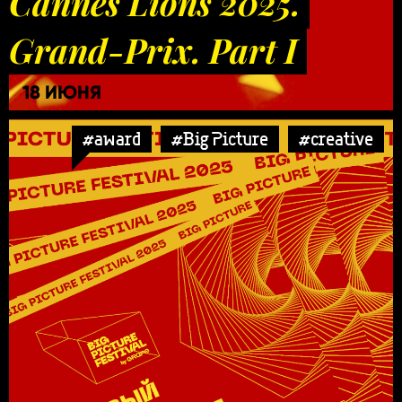
Cannes Lions 2025.
Grand-Prix. Part I
18 ИЮНЯ
#award
#Big Picture
#creative