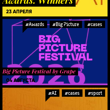
23 АПРЕЛЯ
#Awards
#Big Picture
#cases
Big Picture Festival by Grape
04 АВГУСТА
#AI
#cases
#sport