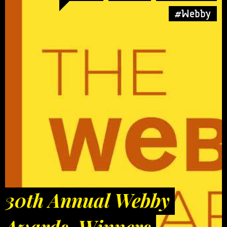
#Webby
30th Annual Webby
Awards. Winners