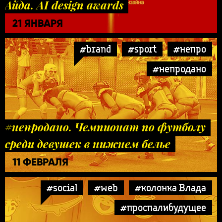
Айда. AI design awards
21 ЯНВАРЯ
#brand
#sport
#непро
#непродано
#непродано. Чемпионат по футболу
среди девушек в нижнем белье
11 ФЕВРАЛЯ
#social
#web
#колонка Влада
#проспалибудущее