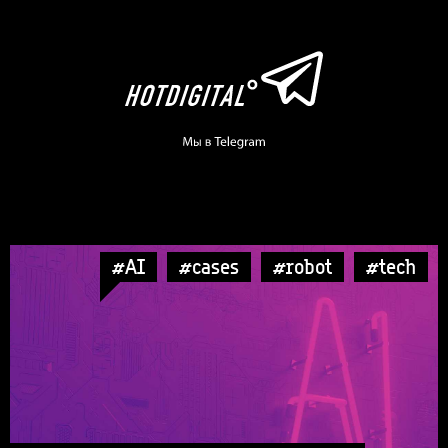
#AI
#cases
#robot
#tech