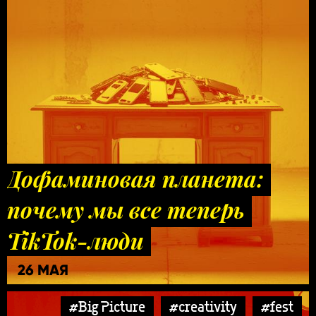
Дофаминовая планета:
почему мы все теперь
TikTok-люди
26 МАЯ
#Big Picture
#creativity
#fest