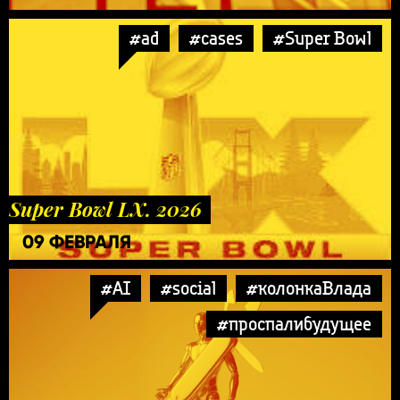
#ad
#cases
#Super Bowl
Super Bowl LX. 2026
09 ФЕВРАЛЯ
#AI
#social
#колонкаВлада
#проспалибудущее