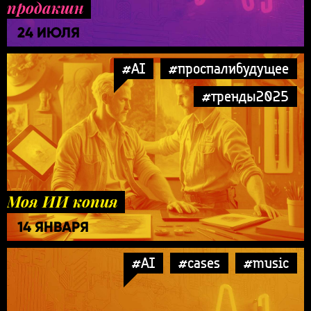
продакшн
24 ИЮЛЯ
#AI
#проспалибудущее
#тренды2025
Моя ИИ копия
14 ЯНВАРЯ
#AI
#cases
#music