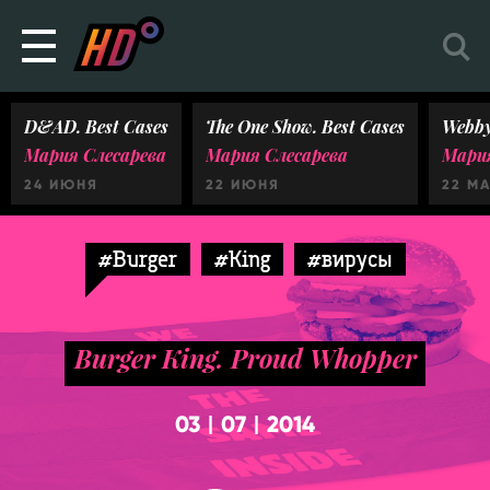
D&AD. Best Cases
The One Show. Best Cases
Webby
Мария Слесарева
Мария Слесарева
Мария
24 ИЮНЯ
22 ИЮНЯ
22 М
#Burger
#King
#вирусы
Burger King. Proud Whopper
03
07
2014
|
|