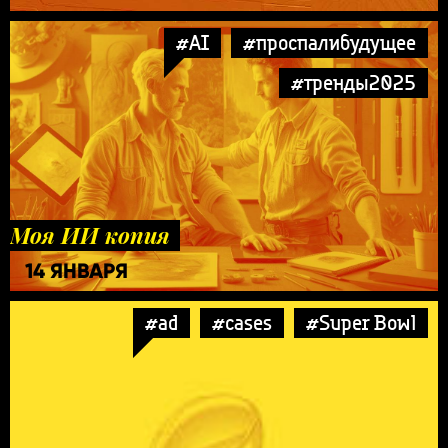
#AI
#проспалибудущее
#тренды2025
Моя ИИ копия
14 ЯНВАРЯ
#ad
#cases
#Super Bowl