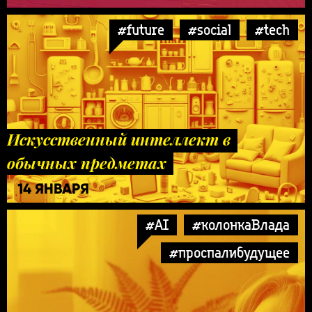
#future
#social
#tech
Искусственный интеллект в
обычных предметах
14 ЯНВАРЯ
#AI
#колонкаВлада
#проспалибудущее