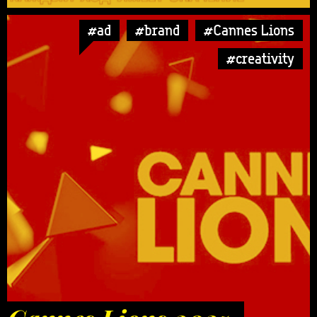
#ad
#brand
#Cannes Lions
#creativity