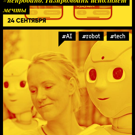
мечты
24 СЕНТЯБРЯ
#AI
#robot
#tech