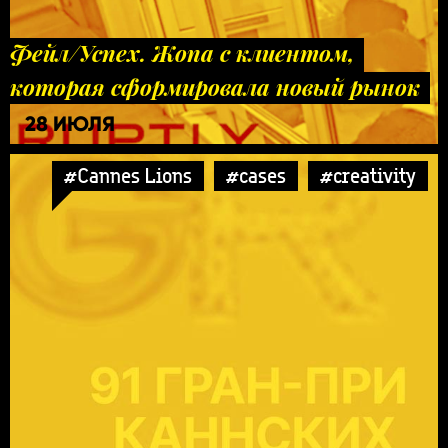
Фейл/Успех. Жопа с клиентом,
которая сформировала новый рынок
28 ИЮЛЯ
#Cannes Lions
#cases
#creativity