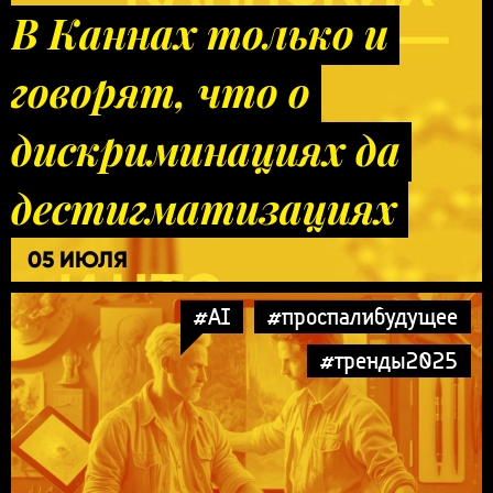
В Каннах только и
говорят, что о
дискриминациях да
дестигматизациях
05 ИЮЛЯ
#AI
#проспалибудущее
#тренды2025