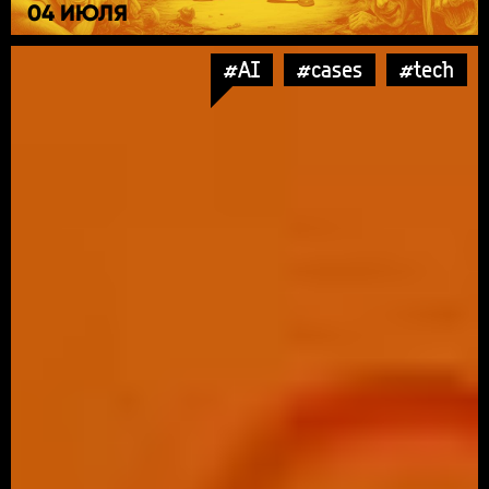
04 ИЮЛЯ
#AI
#cases
#tech