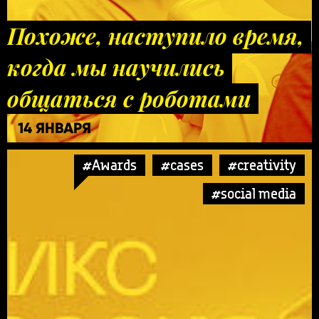
Похоже, наступило время,
когда мы научились
общаться с роботами
14 ЯНВАРЯ
#Awards
#cases
#creativity
#social media