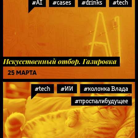
#AI
#cases
#drinks
#tech
Искусственный отбор. Газировка
25 МАРТА
#tech
#ИИ
#колонка Влада
#проспалибудущее