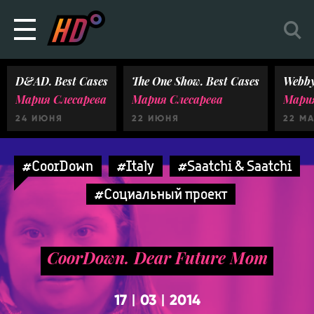
D&AD. Best Cases
The One Show. Best Cases
Webby
Мария Слесарева
Мария Слесарева
Мария
24 ИЮНЯ
22 ИЮНЯ
22 М
#CoorDown
#Italy
#Saatchi & Saatchi
#Социальный проект
CoorDown. Dear Future Mom
17
03
2014
|
|