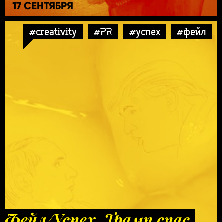
17 СЕНТЯБРЯ
#creativity
#PR
#успех
#фейл
Фейл/Успех. Трамп спас