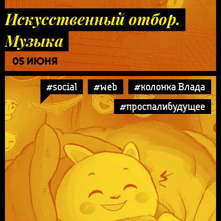
Искусственный отбор.
Музыка
05 ИЮНЯ
#social
#web
#колонка Влада
#проспалибудущее