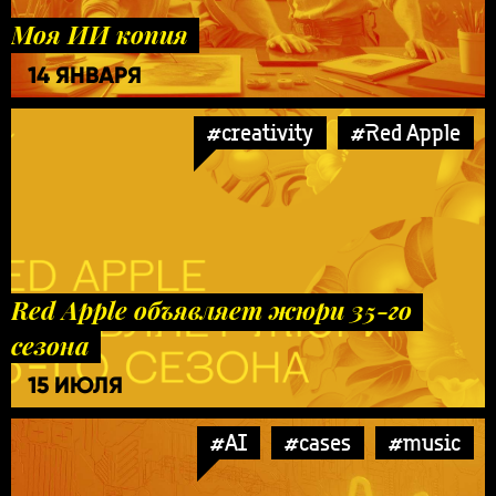
Моя ИИ копия
14 ЯНВАРЯ
#creativity
#Red Apple
Red Apple объявляет жюри 35-го
сезона
15 ИЮЛЯ
#AI
#cases
#music