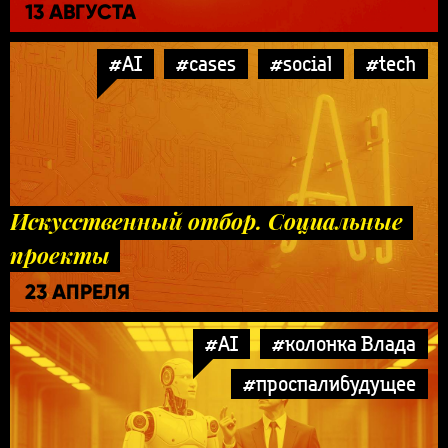
13 АВГУСТА
#AI
#cases
#social
#tech
Искусственный отбор. Социальные
проекты
23 АПРЕЛЯ
#AI
#колонка Влада
#проспалибудущее