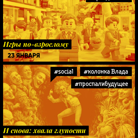
Игры по-взрослому
23 ЯНВАРЯ
#social
#колонка Влада
#проспалибудущее
И снова: хвала глупости