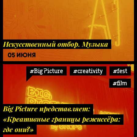
Искусственный отбор. Музыка
05 ИЮНЯ
#Big Picture
#creativity
#fest
#film
Big Picture представляет:
«Креативные границы режиссёра:
где они?»