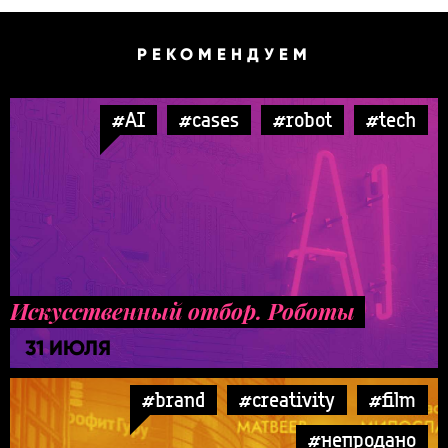
РЕКОМЕНДУЕМ
#AI
#cases
#robot
#tech
Искусственный отбор. Роботы
31 ИЮЛЯ
#brand
#creativity
#film
#непродано