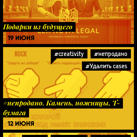
Подарки из будущего
19 ИЮНЯ
#creativity
#непродано
#Удалить cases
#непродано. Камень, ножницы, Т-
бумага
12 ИЮНЯ