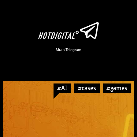
#AI
#cases
#games