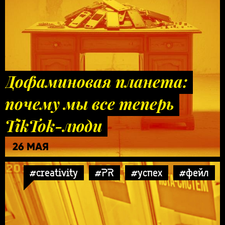
Дофаминовая планета:
почему мы все теперь
TikTok-люди
26 МАЯ
#creativity
#PR
#успех
#фейл