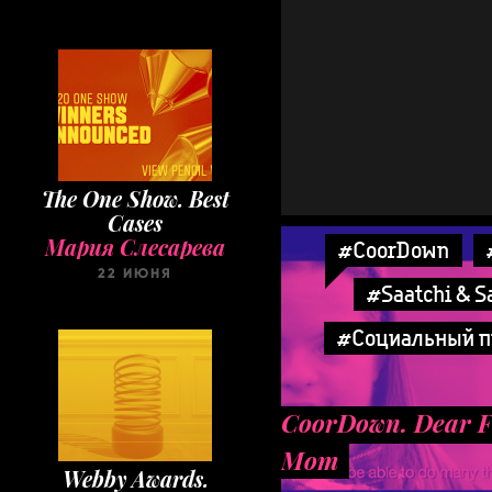
The One Show. Best
Cases
Мария Слесарева
#CoorDown
22 ИЮНЯ
#Saatchi & S
#Социальный п
CoorDown. Dear F
Mom
Webby Awards.