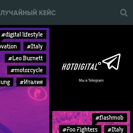
ЛУЧАЙНЫЙ КЕЙС
#digital lifestyle
vation
#Italy
#Leo Burnett
#motorcycle
ung
#Италия
#flashmob
#Foo Fighters
#Italy