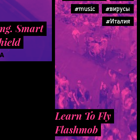
#music
#вирусы
#Италия
ng. Smart
hield
ТА
Learn To Fly
Flashmob