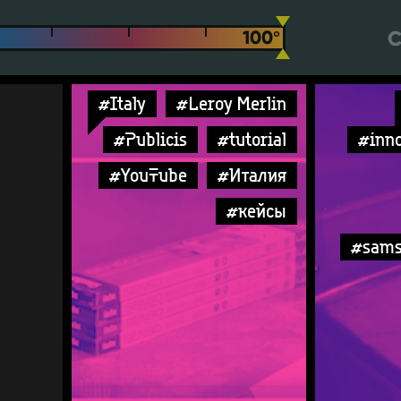
С
#Italy
#Leroy Merlin
#Publicis
#tutorial
#inno
#YouTube
#Италия
#кейсы
#sams