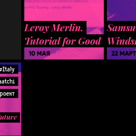
Leroy Merlin.
Samsu
Tutorial for Good
Winds
10 МАЯ
22 МАР
#Italy
aatchi
роект
uture