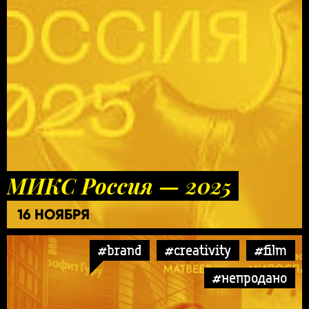
МИКС Россия — 2025
16 НОЯБРЯ
#brand
#creativity
#film
#непродано