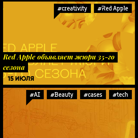
#creativity
#Red Apple
Red Apple объявляет жюри 35-го
сезона
15 ИЮЛЯ
#AI
#Beauty
#cases
#tech