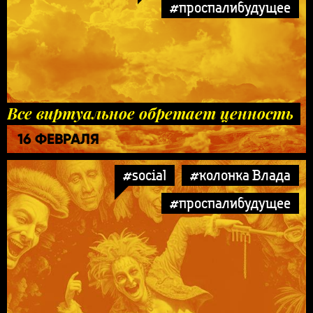
#проспалибудущее
Все виртуальное обретает ценность
16 ФЕВРАЛЯ
#social
#колонка Влада
#проспалибудущее