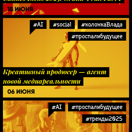
18 ИЮНЯ
#AI
#social
#колонкаВлада
#проспалибудущее
Креативный продюсер — агент
новой медиареальности
06 ИЮНЯ
#AI
#проспалибудущее
#тренды2025