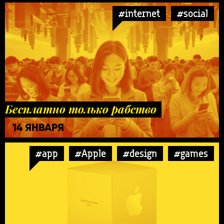
#internet
#social
Бесплатно только рабство
14 ЯНВАРЯ
#app
#Apple
#design
#games