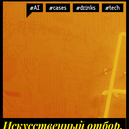
#AI
#cases
#drinks
#tech
Искусственный отбор.