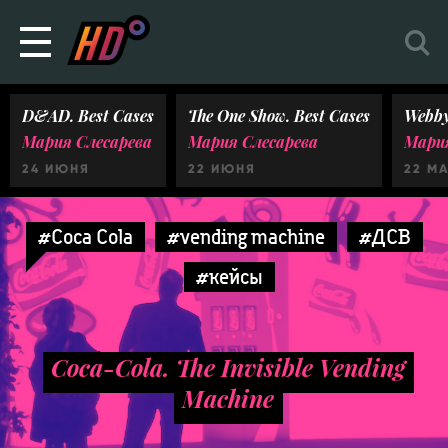
D&AD. Best Cases
The One Show. Best Cases
Webby
Мария Слесарева
Мария Слесарева
Мария
24 ИЮНЯ
22 ИЮНЯ
22 М
#Coca Cola
#vending machine
#ДСВ
#кейсы
Coca-Cola. The Invisible Vending
Machine