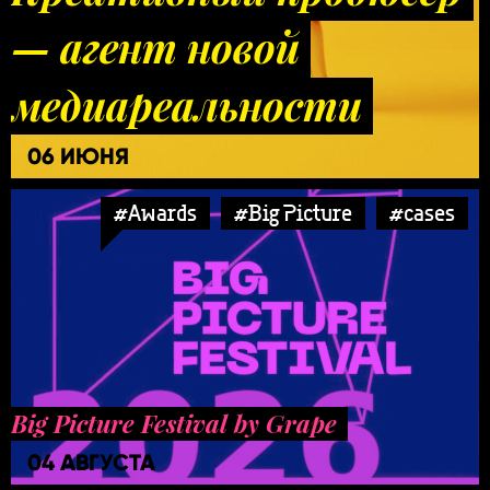
— агент новой
медиареальности
06 ИЮНЯ
#Awards
#Big Picture
#cases
Big Picture Festival by Grape
04 АВГУСТА