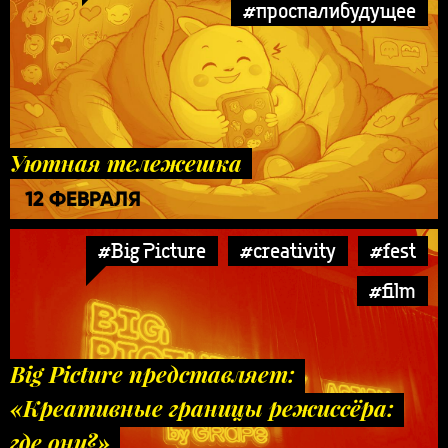
#проспалибудущее
Уютная тележешка
12 ФЕВРАЛЯ
#Big Picture
#creativity
#fest
#film
Big Picture представляет:
«Креативные границы режиссёра:
где они?»