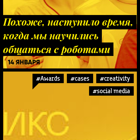
Похоже, наступило время,
когда мы научились
общаться с роботами
14 ЯНВАРЯ
#Awards
#cases
#creativity
#social media