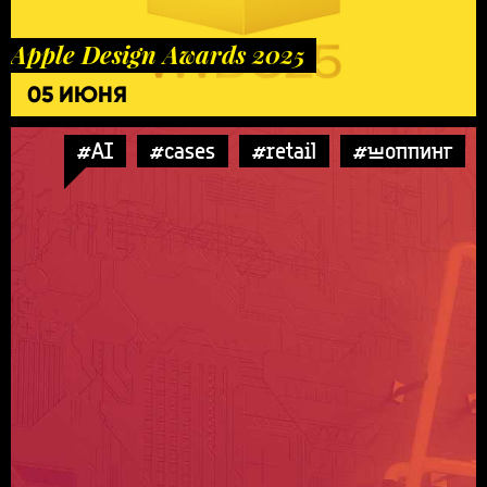
Apple Design Awards 2025
05 ИЮНЯ
#AI
#cases
#retail
#шоппинг