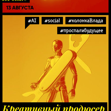
13 АВГУСТА
#AI
#social
#колонкаВлада
#проспалибудущее
Креативный продюсер