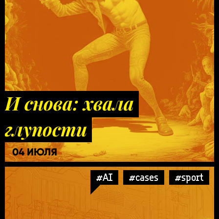
И снова: хвала
глупости
04 ИЮЛЯ
#AI
#cases
#sport