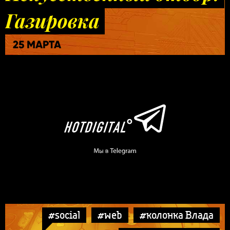
Газировка
25 МАРТА
#social
#web
#колонка Влада