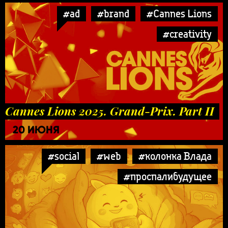
#ad
#brand
#Cannes Lions
#creativity
Cannes Lions 2025. Grand-Prix. Part II
20 ИЮНЯ
#social
#web
#колонка Влада
#проспалибудущее