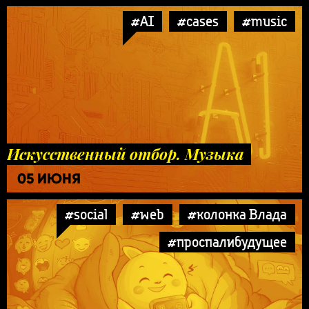
#AI
#cases
#music
Искусственный отбор. Музыка
05 ИЮНЯ
#social
#web
#колонка Влада
#проспалибудущее