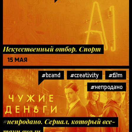
Искусственный отбор. Спорт
15 МАЯ
#brand
#creativity
#film
#непродано
#непродано. Сериал, который все-
таки сняли