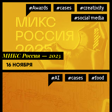
#Awards
#cases
#creativity
#social media
МИКС Россия — 2025
16 НОЯБРЯ
#AI
#cases
#food