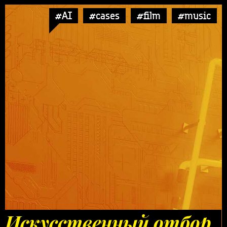
#AI
#cases
#film
#music
Искусственный отбор.