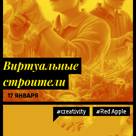
Виртуальные
строители
17 ЯНВАРЯ
#creativity
#Red Apple