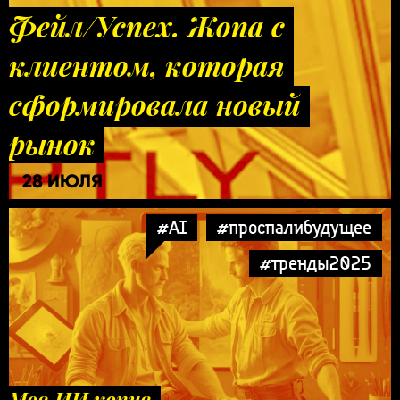
Фейл/Успех. Жопа с
клиентом, которая
сформировала новый
рынок
28 ИЮЛЯ
#AI
#проспалибудущее
#тренды2025
Моя ИИ копия