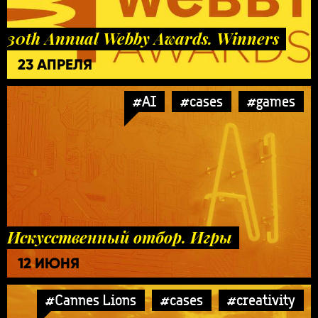
30th Annual Webby Awards. Winners
23 АПРЕЛЯ
#AI
#cases
#games
Искусственный отбор. Игры
12 ИЮНЯ
#Cannes Lions
#cases
#creativity