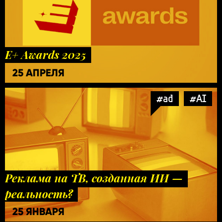
E+ Awards 2025
25 АПРЕЛЯ
#ad
#AI
Реклама на ТВ, созданная ИИ —
реальность?
25 ЯНВАРЯ