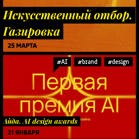
Искусственный отбор.
Газировка
25 МАРТА
#AI
#brand
#design
Айда. AI design awards
21 ЯНВАРЯ