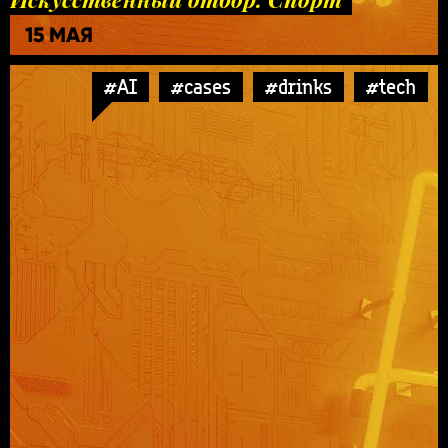
15 МАЯ
#AI
#cases
#drinks
#tech