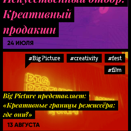
Креативный
продакшн
24 ИЮЛЯ
#Big Picture
#creativity
#fest
#film
Big Picture представляет:
«Креативные границы режиссёра:
где они?»
13 АВГУСТА