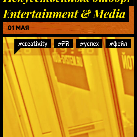
Entertainment & Media
01 МАЯ
#creativity
#PR
#успех
#фейл