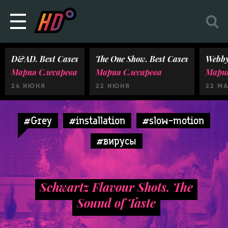
D&AD. Best Cases
The One Show. Best Cases
Webby
Мария Слесарева
Мария Слесарева
Мария
24 ИЮНЯ
22 ИЮНЯ
22 М
#Grey
#installation
#slow-motion
#вирусы
Schwartz Flavour Shots. The
Sound of Taste