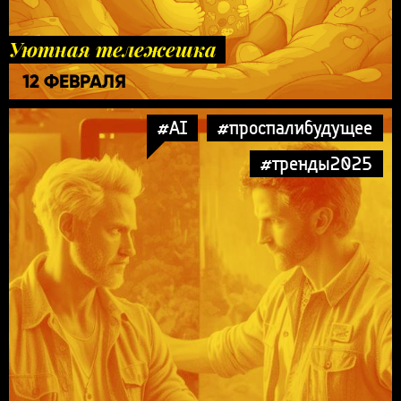
Уютная тележешка
12 ФЕВРАЛЯ
#AI
#проспалибудущее
#тренды2025