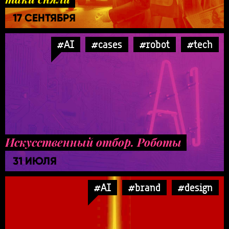
17 СЕНТЯБРЯ
#AI
#cases
#robot
#tech
Искусственный отбор. Роботы
31 ИЮЛЯ
#AI
#brand
#design