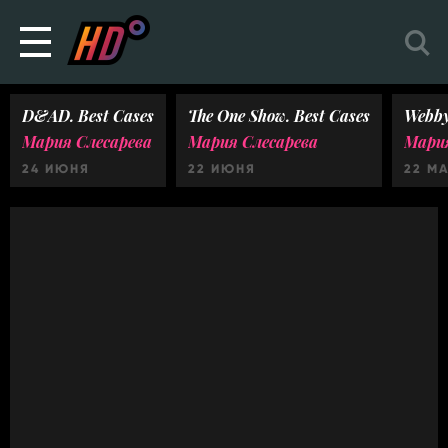
D&AD. Best Cases
The One Show. Best Cases
Webby
Мария Слесарева
Мария Слесарева
Мария
24 ИЮНЯ
22 ИЮНЯ
22 М