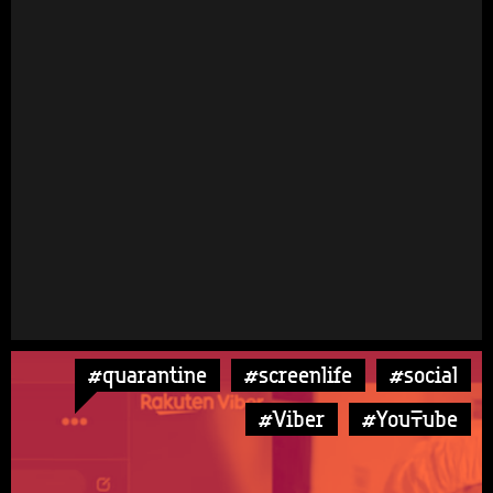
#quarantine
#screenlife
#social
#Viber
#YouTube