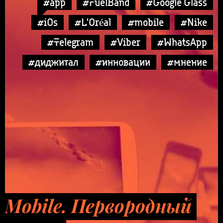
#app
#FuelBand
#Google Glass
#iOs
#L'Oréal
#mobile
#Nike
#Telegram
#Viber
#WhatsApp
#диджитал
#инновации
#мнение
Mobile. Первородный