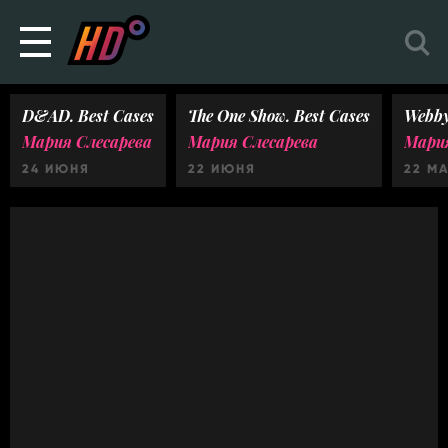
D&AD. Best Cases
The One Show. Best Cases
Webby
Мария Слесарева
Мария Слесарева
Мария
24 ИЮНЯ
22 ИЮНЯ
22 М