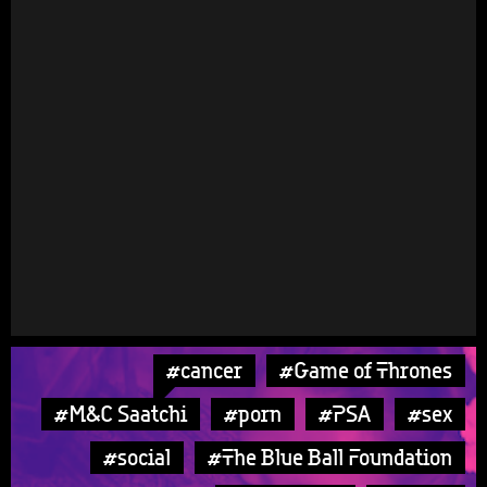
#cancer
#Game of Thrones
#M&C Saatchi
#porn
#PSA
#sex
#social
#The Blue Ball Foundation