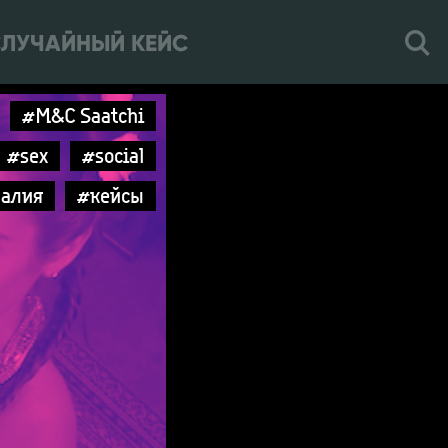
ЛУЧАЙНЫЙ КЕЙС
#M&C Saatchi
#sex
#social
ралия
#кейсы