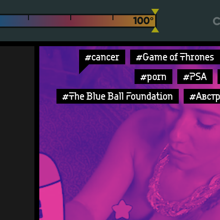
С
#cancer
#Game of Thrones
#porn
#PSA
#The Blue Ball Foundation
#Авст