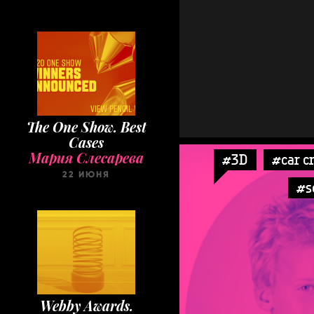
The One Show. Best
Cases
Мария Слесарева
22 ИЮНЯ
#3D
#car c
#s
Webby Awards.
Winners 2020