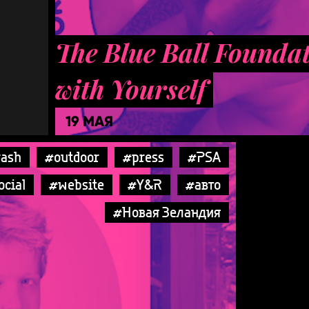
The Blue Ball Foundat
with Yourself
19 МАЯ
rash
#outdoor
#press
#PSA
ocial
#website
#Y&R
#авто
#Новая Зеландия