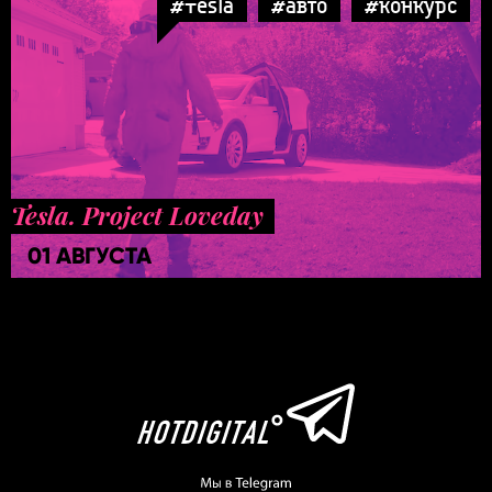
#Tesla
#авто
#конкурс
Tesla. Project Loveday
01 АВГУСТА