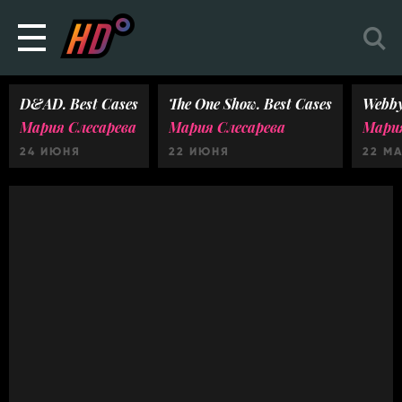
D&AD. Best Cases
The One Show. Best Cases
Webby
Мария Слесарева
Мария Слесарева
Мария
24 ИЮНЯ
22 ИЮНЯ
22 М