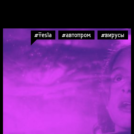
#Tesla
#автопром
#вирусы