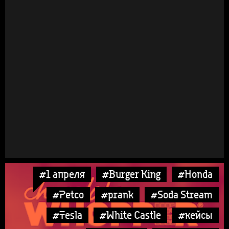
#1 апреля
#Burger King
#Honda
#Petco
#prank
#Soda Stream
#Tesla
#White Castle
#кейсы