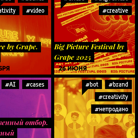
tivity
#video
#creative
re by Grape.
Big Picture Festival by
Grape 2025
БРЯ
26 ИЮНЯ
#AI
#cases
#bot
#brand
#creativity
#непродано
венный отбор.
вный