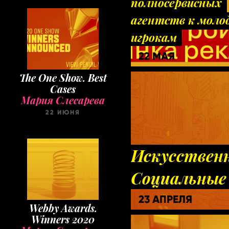
полносервисных
агентств к мол
игрокам
22 МАЯ
The One Show. Best
Cases
Мария Слесарева
22 ИЮНЯ
Искусствен
Социальные
23 АПРЕЛЯ
Webby Awards.
Winners 2020
Мария Слесарева