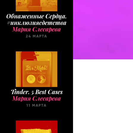
Обнаженные Cердца.
#инклюзиясдетства
Мария Слесарева
24 МАРТА
Tinder. 5 Best Cases
Мария Слесарева
11 МАРТА