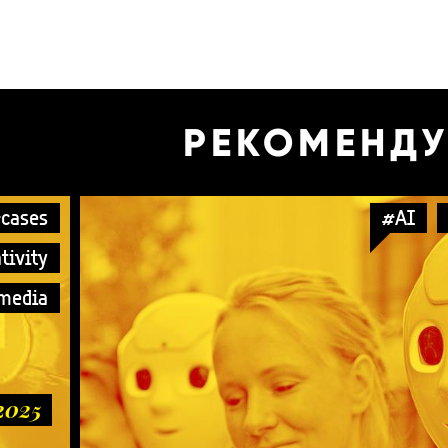
РЕКОМЕНД
cases
#AI
tivity
 media
2025