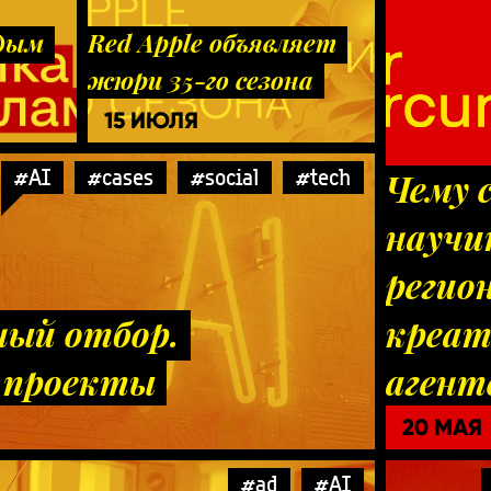
одым
Red Apple объявляет
жюри 35-го сезона
15 ИЮЛЯ
#AI
#cases
#social
#tech
Чему 
научи
регио
ный отбор.
креа
 проекты
агент
20 МАЯ
#ad
#AI