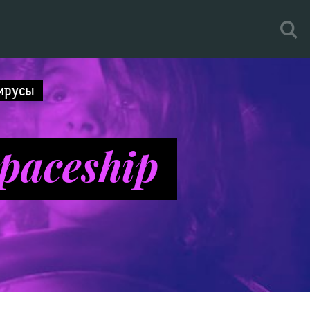
ирусы
paceship