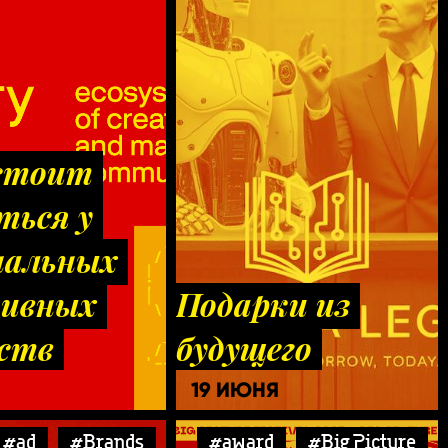
стоит
ться у
нальных
тивных
Подарки из
ств
будущего
19 ИЮНЯ
#ad
#Brands
#award
#Big Picture