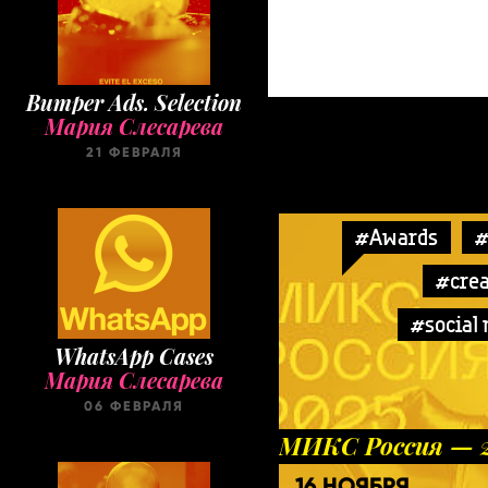
Bumper Ads. Selection
Мария Слесарева
21 ФЕВРАЛЯ
#Awards
#
#crea
#social
WhatsApp Cases
Мария Слесарева
06 ФЕВРАЛЯ
МИКС Россия — 
16 НОЯБРЯ