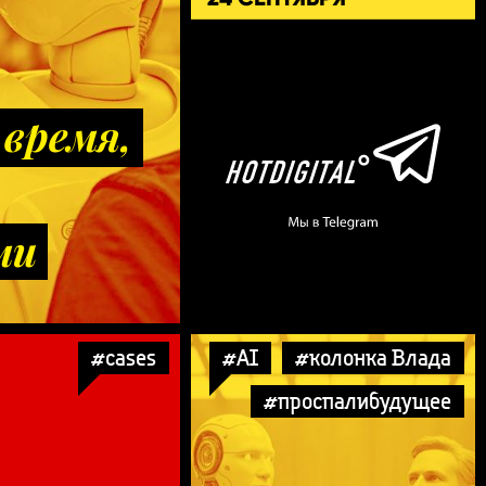
время,
ми
#cases
#AI
#колонка Влада
#проспалибудущее