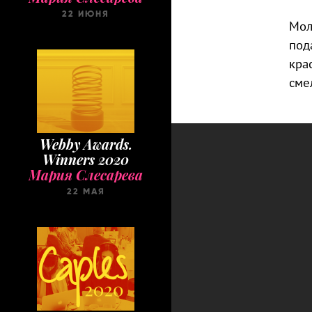
22 ИЮНЯ
Мол
под
кра
сме
Webby Awards.
Winners 2020
Мария Слесарева
22 МАЯ