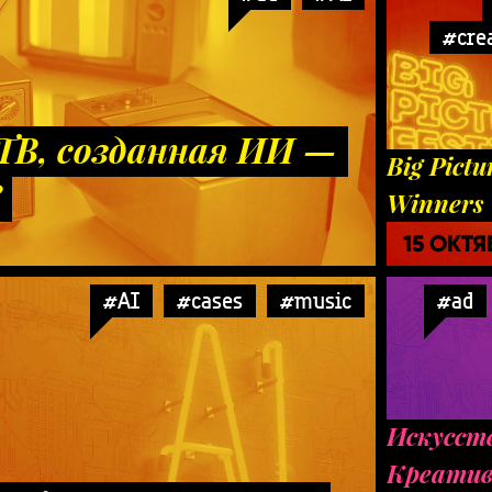
#crea
ТВ, созданная ИИ —
Big Pictu
?
Winners
15 ОКТЯ
#AI
#cases
#music
#ad
Искусст
Креати