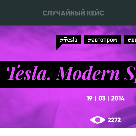
СЛУЧАЙНЫЙ КЕЙС
#Tesla
#автопром
#в
Tesla. Modern S
19
03
2014
|
|
2272