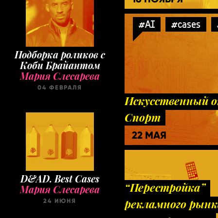
#AI
#cases
Подборка роликов с
Коби Брайантом
Мария Слесарева
04 ФЕВРАЛЯ
Искусственный о
Спорт
22 МАЯ
D&AD. Best Cases
“Перестройка”
Мария Слесарева
24 ИЮНЯ
рекламного рынк