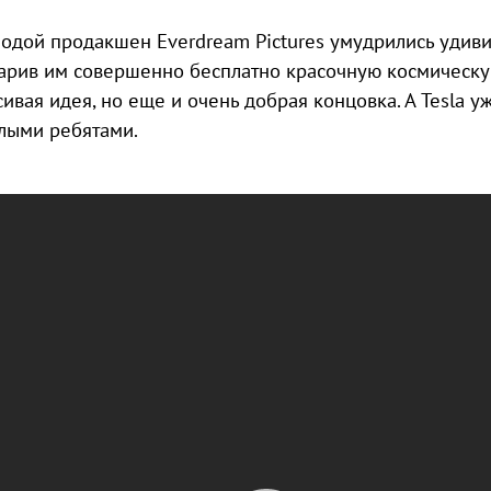
одой продакшен Everdream Pictures умудрились удивит
арив им совершенно бесплатно красочную космическую
сивая идея, но еще и очень добрая концовка. А Tesla у
лыми ребятами.