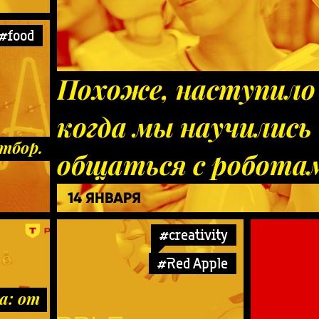
#food
Похоже, наступило 
когда мы научились
тбор.
общаться с робота
14 ЯНВАРЯ
#creativity
#Red Apple
а: от