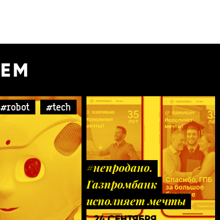
УЕМ
#robot
#tech
#непродано.
Газпромбанк
исполняет мечты
24 СЕНТЯБРЯ