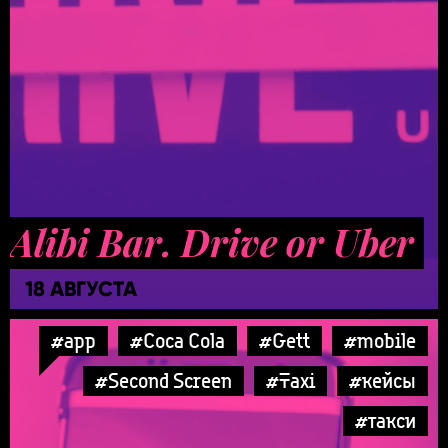
Alibi Bar. Drive or Uber
18 АВГУСТА
#app
#Coca Cola
#Gett
#mobile
#Second Screen
#Taxi
#кейсы
#такси