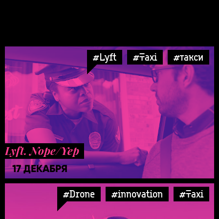
#Lyft
#Taxi
#такси
Lyft. Nope/Yep
17 ДЕКАБРЯ
#Drone
#innovation
#Taxi