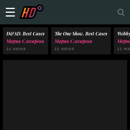
D&AD. Best Cases
The One Show. Best Cases
Webby
Мария Слесарева
Мария Слесарева
Мария
24 ИЮНЯ
22 ИЮНЯ
22 М