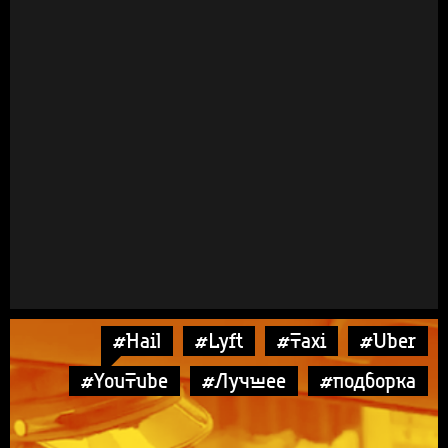
#Hail
#Lyft
#Taxi
#Uber
#YouTube
#Лучшее
#подборка