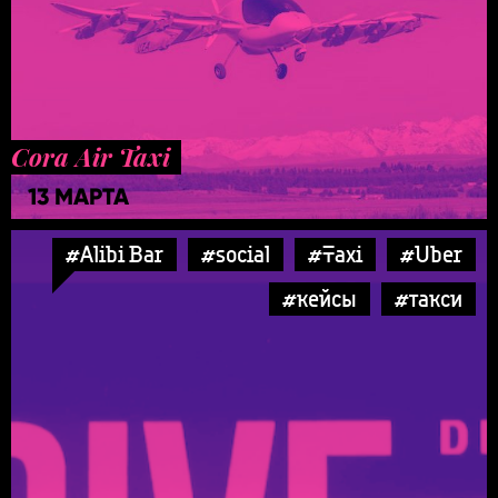
Cora Air Taxi
13 МАРТА
#Alibi Bar
#social
#Taxi
#Uber
#кейсы
#такси