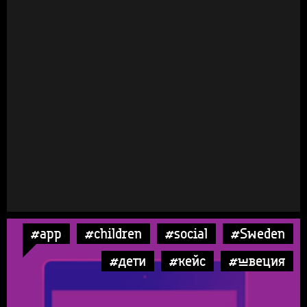
#app
#children
#social
#Sweden
#дети
#кейс
#швеция