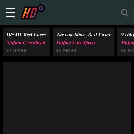
D&AD. Best Cases
The One Show. Best Cases
Webby
Мария Слесарева
Мария Слесарева
Мария
24 ИЮНЯ
22 ИЮНЯ
22 М