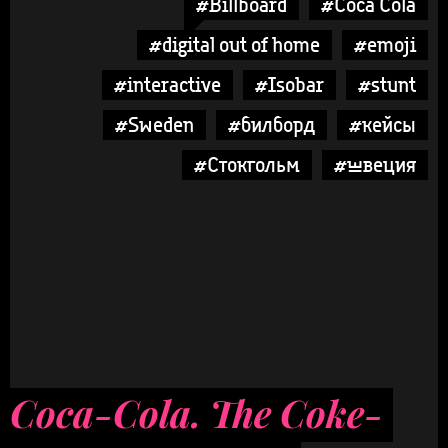
#Billboard
#Coca Cola
#digital out of home
#emoji
#interactive
#Isobar
#stunt
#Sweden
#билборд
#кейсы
#Стокгольм
#швеция
Coca-Cola. The Coke-