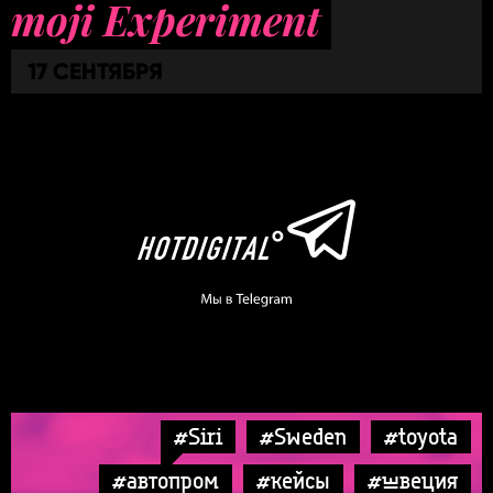
moji Experiment
17 СЕНТЯБРЯ
#Siri
#Sweden
#toyota
#автопром
#кейсы
#швеция