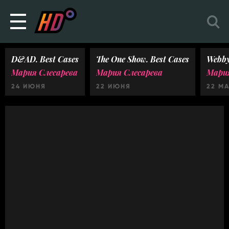
D&AD. Best Cases
The One Show. Best Cases
Webby
Мария Слесарева
Мария Слесарева
Мария
24 ИЮНЯ
22 ИЮНЯ
22 М