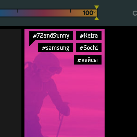
С
#72andSunny
#Keira
#samsung
#Sochi
#кейсы