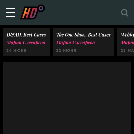
D&AD. Best Cases
The One Show. Best Cases
Webby
Мария Слесарева
Мария Слесарева
Мария
24 ИЮНЯ
22 ИЮНЯ
22 М