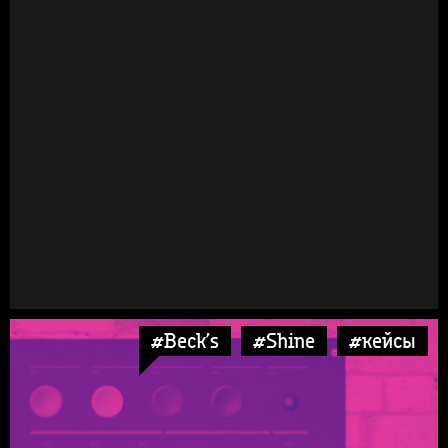
#Beck’s
#Shine
#кейсы