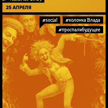
25 АПРЕЛЯ
#social
#колонка Влада
#проспалибудущее