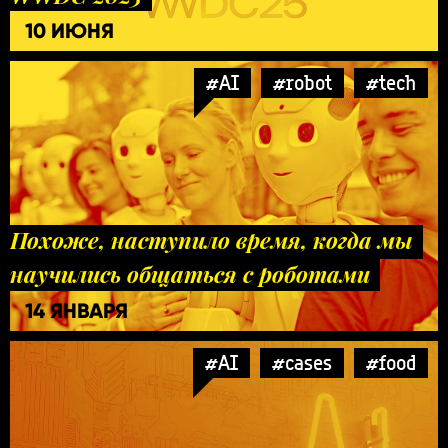
10 ИЮНЯ
#AI
#robot
#tech
Похоже, наступило время, когда мы
научились общаться с роботами
14 ЯНВАРЯ
#AI
#cases
#food