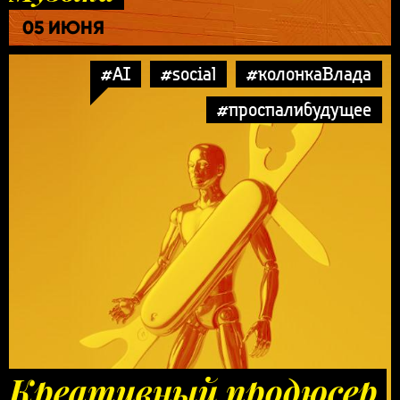
05 ИЮНЯ
#AI
#social
#колонкаВлада
#проспалибудущее
Креативный продюсер