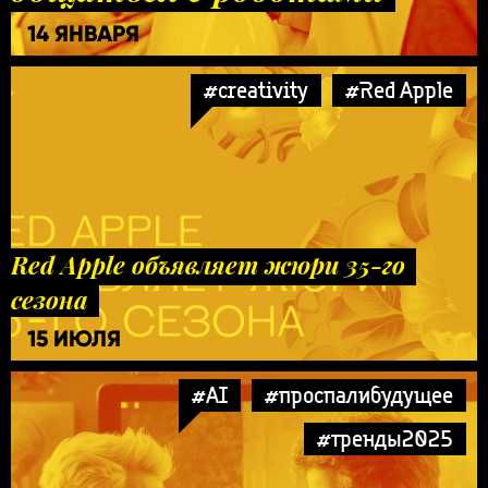
14 ЯНВАРЯ
#creativity
#Red Apple
Red Apple объявляет жюри 35-го
сезона
15 ИЮЛЯ
#AI
#проспалибудущее
#тренды2025