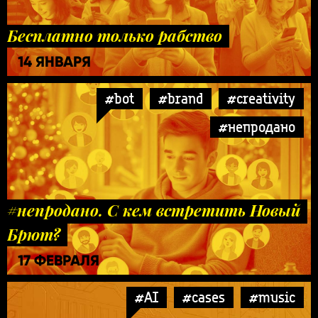
Бесплатно только рабство
14 ЯНВАРЯ
#bot
#brand
#creativity
#непродано
#непродано. С кем встретить Новый
Брют?
17 ФЕВРАЛЯ
#AI
#cases
#music