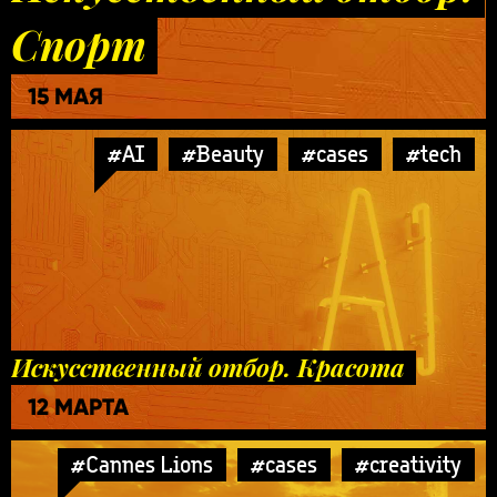
Спорт
15 МАЯ
#AI
#Beauty
#cases
#tech
Искусственный отбор. Красота
12 МАРТА
#Cannes Lions
#cases
#creativity