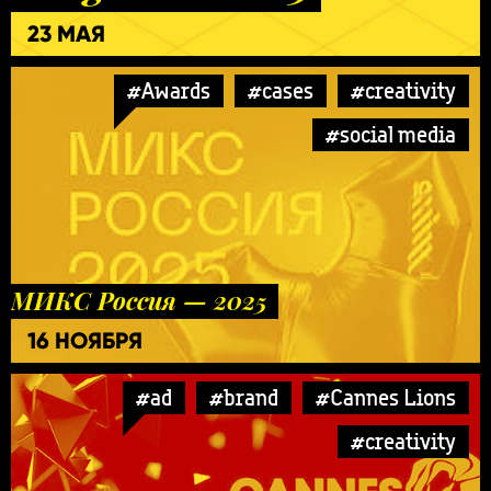
23 МАЯ
#Awards
#cases
#creativity
#social media
МИКС Россия — 2025
16 НОЯБРЯ
#ad
#brand
#Cannes Lions
#creativity