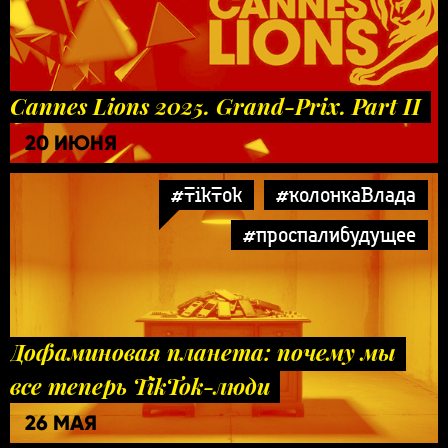
Cannes Lions 2025. Grand-Prix. Part II
20 ИЮНЯ
#TikTok
#колонкаВлада
#проспалибудущее
Дофаминовая планета: почему мы
все теперь TikTok-люди
26 МАЯ