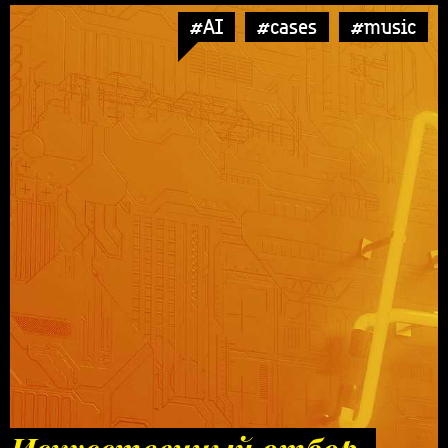
#AI
#cases
#music