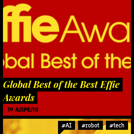
Global Best of the Best Effie
Awards
19 АПРЕЛЯ
#AI
#robot
#tech