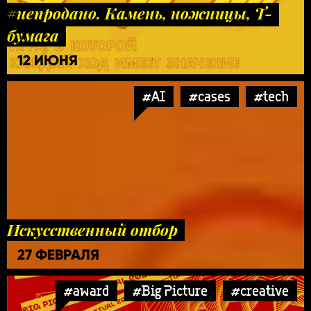
#непродано. Камень, ножницы, Т-
бумага
12 ИЮНЯ
#AI
#cases
#tech
Искусственный отбор
27 ФЕВРАЛЯ
#award
#Big Picture
#creative