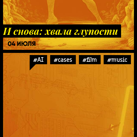
И снова: хвала глупости
04 ИЮЛЯ
#AI
#cases
#film
#music