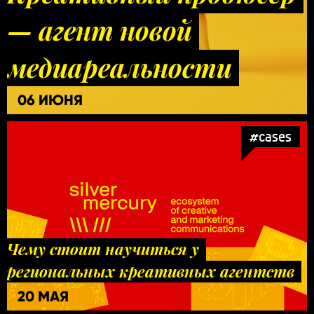
— агент новой
медиареальности
06 ИЮНЯ
#cases
Чему стоит научиться у
региональных креативных агентств
20 МАЯ