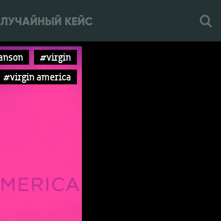
ЛУЧАЙНЫЙ КЕЙС
anson
#virgin
#virgin america