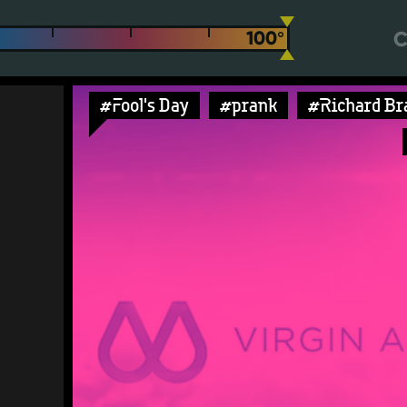
С
#Fool's Day
#prank
#Richard Br