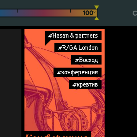
С
#Hasan & partners
#R/GA London
#Восход
#конференция
#кревтив