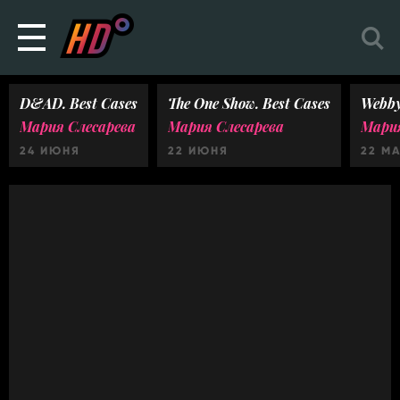
D&AD. Best Cases
The One Show. Best Cases
Webby
Мария Слесарева
Мария Слесарева
Мария
24 ИЮНЯ
22 ИЮНЯ
22 М