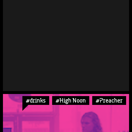
#drinks
#High Noon
#Preacher