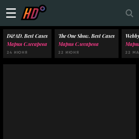
D&AD. Best Cases
The One Show. Best Cases
Webby
Мария Слесарева
Мария Слесарева
Мария
24 ИЮНЯ
22 ИЮНЯ
22 М