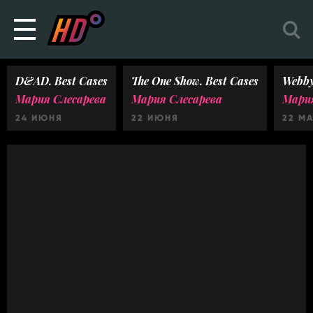
D&AD. Best Cases
The One Show. Best Cases
Webby
Мария Слесарева
Мария Слесарева
Мария
24 ИЮНЯ
22 ИЮНЯ
22 М