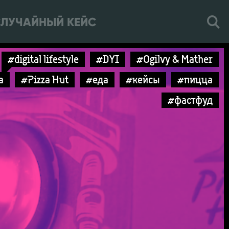
ЛУЧАЙНЫЙ КЕЙС
#digital lifestyle
#DYI
#Ogilvy & Mather
a
#Pizza Hut
#еда
#кейсы
#пицца
#фастфуд