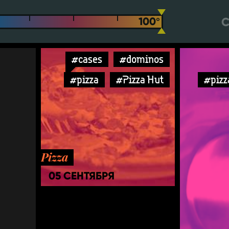
С
#cases
#dominos
#pizza
#Pizza Hut
#pizz
Pizza
05 СЕНТЯБРЯ