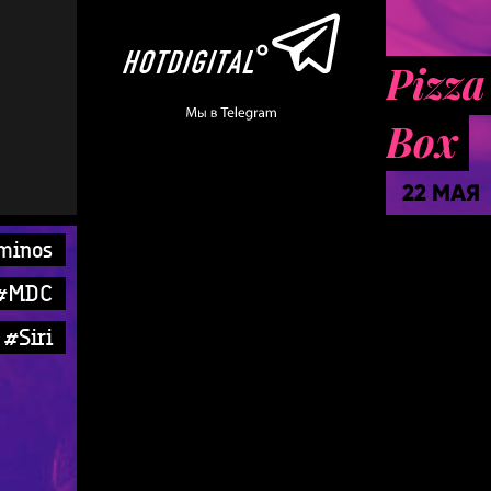
Pizza
Box
22 МАЯ
minos
#MDC
#Siri