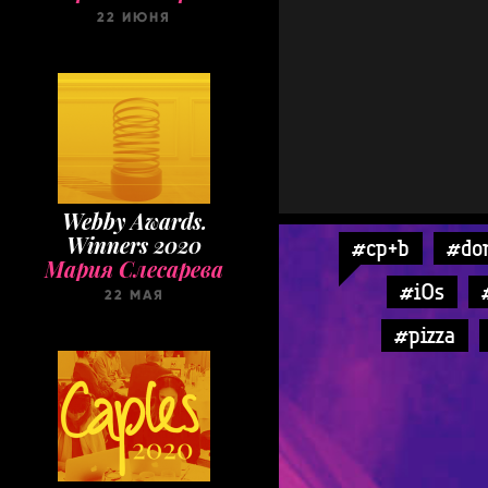
22 ИЮНЯ
Webby Awards.
Winners 2020
#cp+b
#do
Мария Слесарева
#iOs
22 МАЯ
#pizza