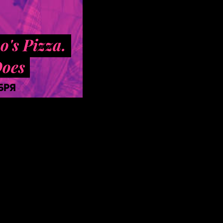
's Pizza.
Does
БРЯ