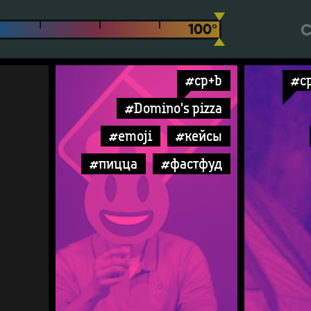
С
#cp+b
#c
#Domino's pizza
#emoji
#кейсы
#пицца
#фастфуд