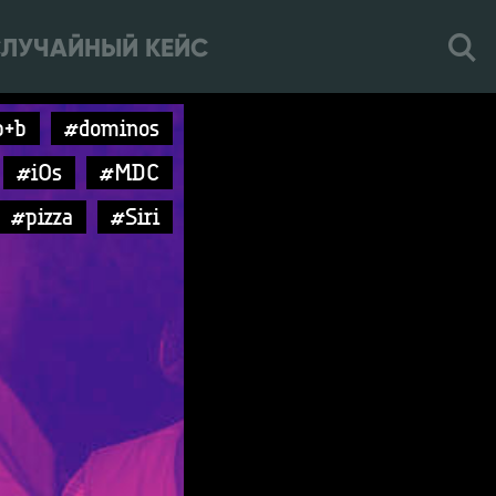
ЛУЧАЙНЫЙ КЕЙС
p+b
#dominos
#iOs
#MDC
#pizza
#Siri