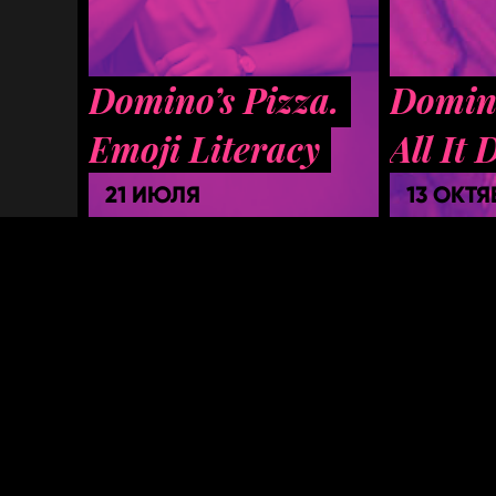
Domino’s Pizza.
Domino
Emoji Literacy
All It 
21 ИЮЛЯ
13 ОКТЯ