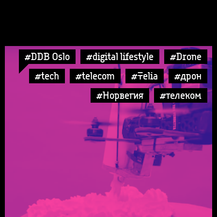
#DDB Oslo
#digital lifestyle
#Drone
#tech
#telecom
#Telia
#дрон
#Норвегия
#телеком