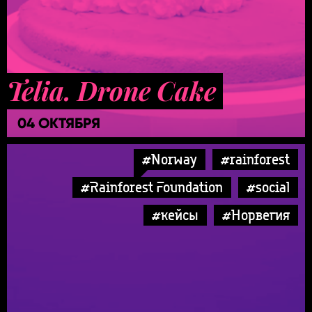
Telia. Drone Cake
04 ОКТЯБРЯ
#Norway
#rainforest
#Rainforest Foundation
#social
#кейсы
#Норвегия