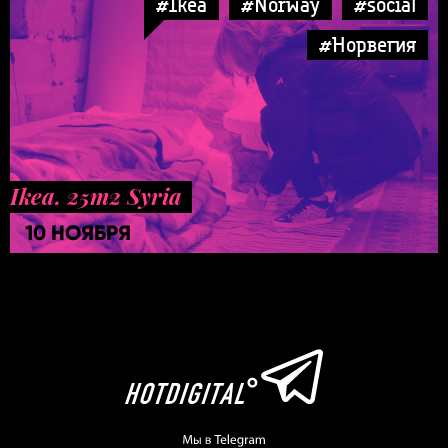
#Ikea
#Norway
#social
#Норвегия
Ikea. 25m2 Syria
10 НОЯБРЯ