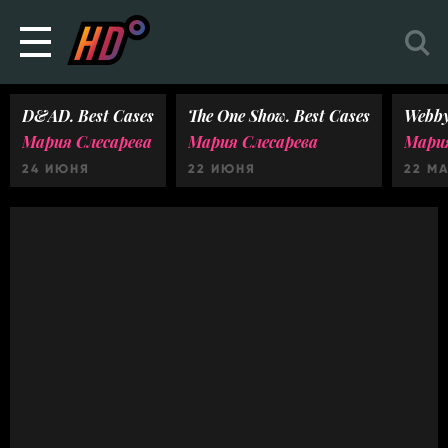
D&AD. Best Cases
The One Show. Best Cases
Webby
Мария Слесарева
Мария Слесарева
Мария
24 ИЮНЯ
22 ИЮНЯ
22 М