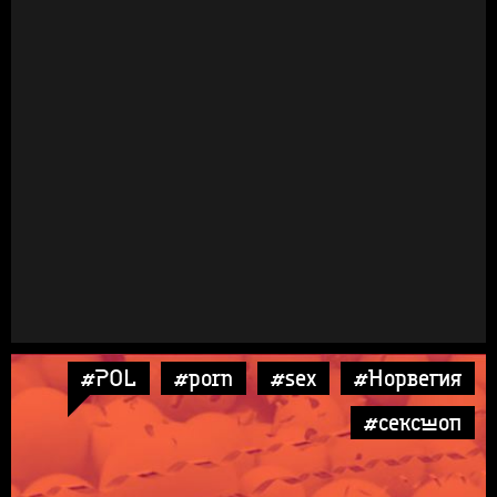
#POL
#porn
#sex
#Норвегия
#сексшоп