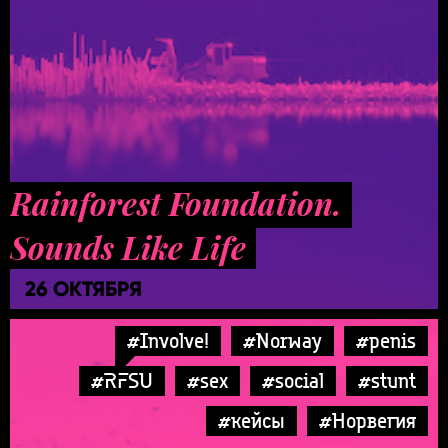
Rainforest Foundation.
Sounds Like Life
26 ОКТЯБРЯ
#Involve!
#Norway
#penis
#RFSU
#sex
#social
#stunt
#кейсы
#Норвегия