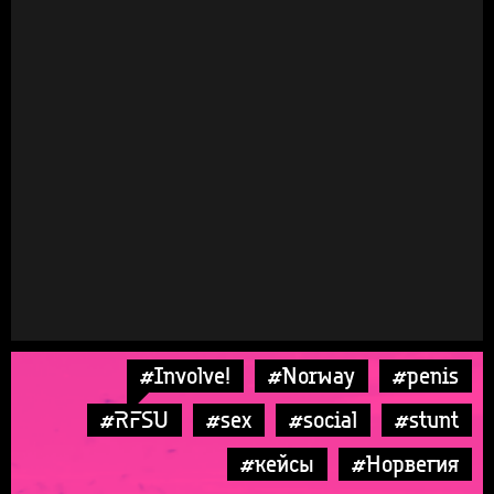
#Involve!
#Norway
#penis
#RFSU
#sex
#social
#stunt
#кейсы
#Норвегия