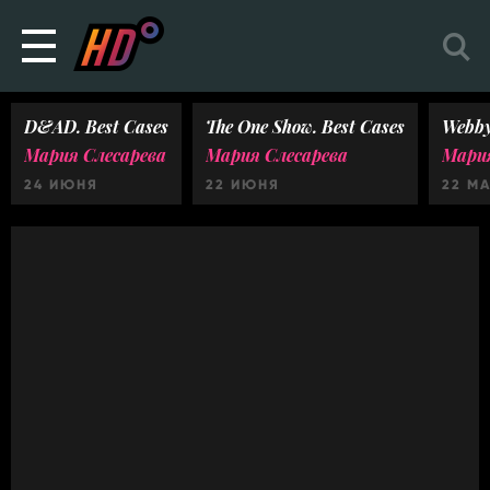
D&AD. Best Cases
The One Show. Best Cases
Webby
Мария Слесарева
Мария Слесарева
Мария
24 ИЮНЯ
22 ИЮНЯ
22 М