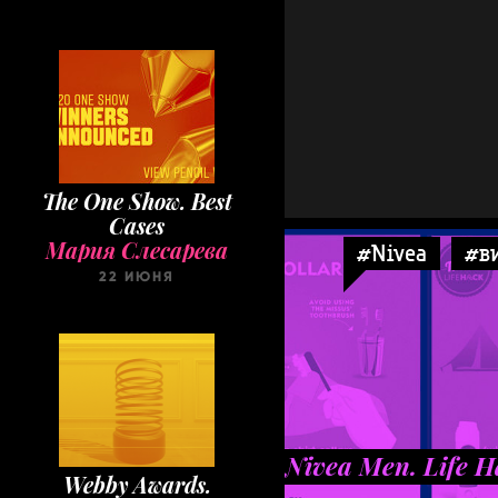
The One Show. Best
Cases
Мария Слесарева
#Nivea
#в
22 ИЮНЯ
Nivea Men. Life H
Webby Awards.