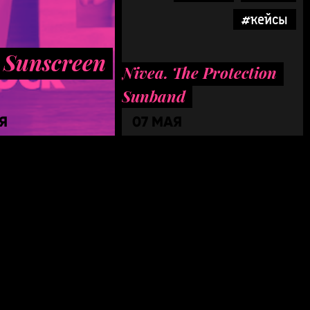
#кейсы
 Sunscreen
Nivea. The Protection
Sunband
Я
07 МАЯ