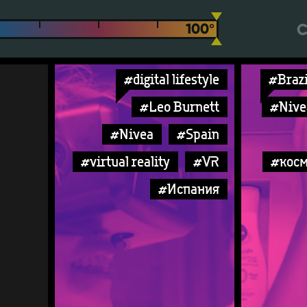
С
#digital lifestyle
#Brazi
#Leo Burnett
#Nive
#Nivea
#Spain
#virtual reality
#VR
#косм
#Испания