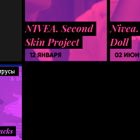
NIVEA. Second
Nivea.
Skin Project
Doll
12 ЯНВАРЯ
02 ИЮН
ирусы
acks