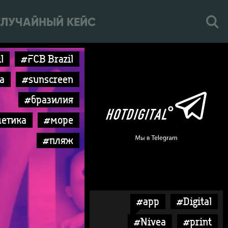
ЛУЧАЙНЫЙ КЕЙС
l
#FCB Brazil
a
#sunscreen
#бразилия
етика
#море
#пляж
#app
#Digital
#Nivea
#print