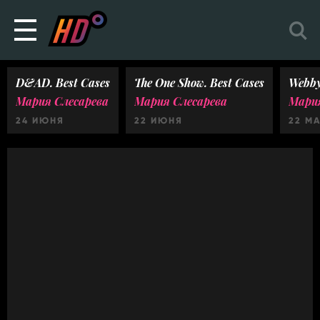
D&AD. Best Cases
The One Show. Best Cases
Webby
Мария Слесарева
Мария Слесарева
Мария
24 ИЮНЯ
22 ИЮНЯ
22 М