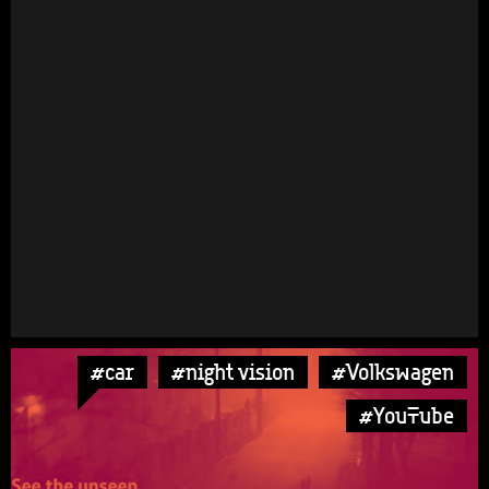
#car
#night vision
#Volkswagen
#YouTube