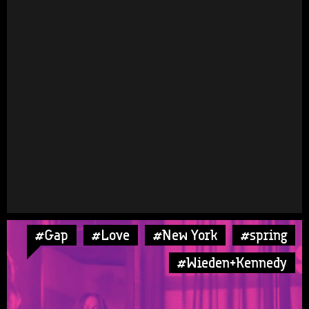
#Gap
#Love
#New York
#spring
#Wieden+Kennedy