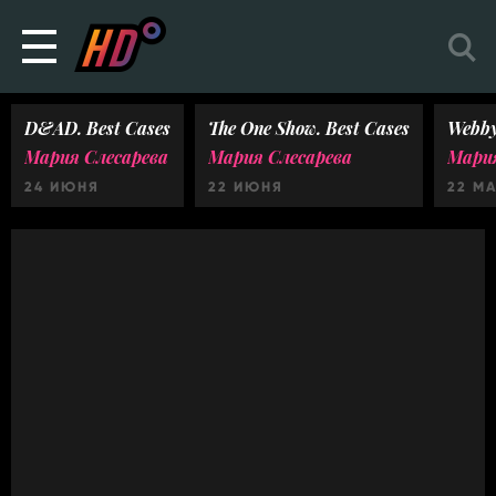
D&AD. Best Cases
The One Show. Best Cases
Webby
Мария Слесарева
Мария Слесарева
Мария
24 ИЮНЯ
22 ИЮНЯ
22 М