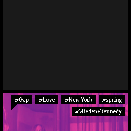
#Gap
#Love
#New York
#spring
#Wieden+Kennedy