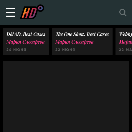
D&AD. Best Cases
The One Show. Best Cases
Webby
Мария Слесарева
Мария Слесарева
Мария
24 ИЮНЯ
22 ИЮНЯ
22 М