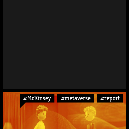
#McKinsey
#metaverse
#report