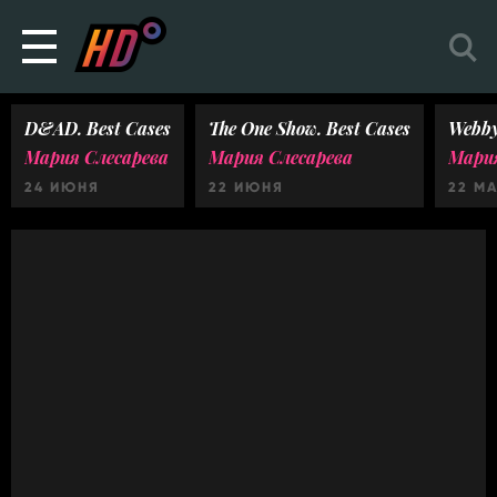
D&AD. Best Cases
The One Show. Best Cases
Webby
Мария Слесарева
Мария Слесарева
Мария
24 ИЮНЯ
22 ИЮНЯ
22 М