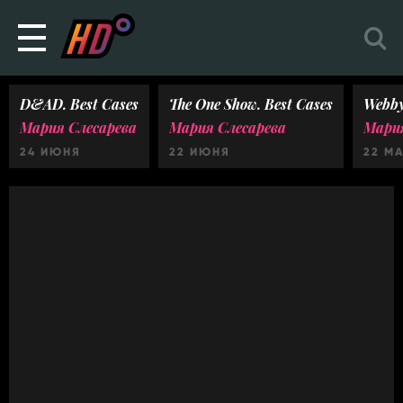
D&AD. Best Cases
The One Show. Best Cases
Webby
Мария Слесарева
Мария Слесарева
Мария
24 ИЮНЯ
22 ИЮНЯ
22 М