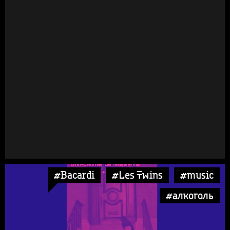
#Bacardi
#Les Twins
#music
#алкоголь