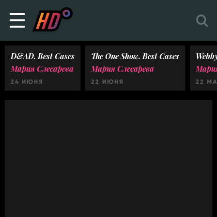
D&AD. Best Cases
The One Show. Best Cases
Webby
Мария Слесарева
Мария Слесарева
Мария
24 ИЮНЯ
22 ИЮНЯ
22 М