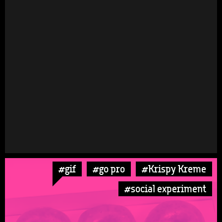
#gif
#go pro
#Krispy Kreme
#social experiment