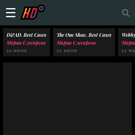
D&AD. Best Cases
The One Show. Best Cases
Webby
Мария Слесарева
Мария Слесарева
Мария
24 ИЮНЯ
22 ИЮНЯ
22 М