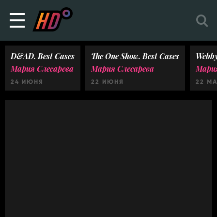
D&AD. Best Cases
The One Show. Best Cases
Webby
Мария Слесарева
Мария Слесарева
Мария
24 ИЮНЯ
22 ИЮНЯ
22 М