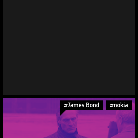
#James Bond
#nokia